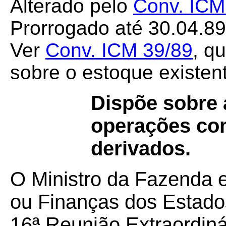
Alterado pelo
Conv. ICM
Prorrogado até 30.04.8
Ver
Conv. ICM 39/89
, q
sobre o estoque existen
Dispõe sobre 
operações com
derivados.
O Ministro da Fazenda 
ou Finanças dos Estados
16ª Reunião Extraordiná