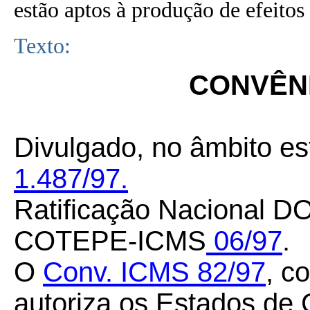
estão aptos à produção de efeitos 
Texto:
CONVÊNI
Divulgado, no âmbito es
1.487/97.
Ratificação Nacional DO
COTEPE-ICMS
06/97
.
O
Conv. ICMS
82/97
, c
autoriza os Estados de