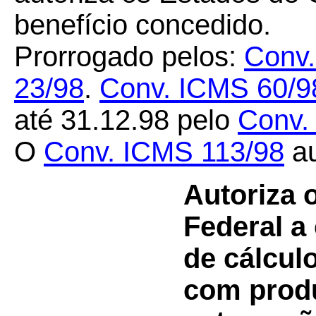
benefício concedido.
Prorrogado pelos:
Conv.
23/98
.
Conv. ICMS 60/9
até 31.12.98 pelo
Conv
O
Conv. ICMS
113/98
au
Autoriza o
Federal a
de cálcul
com produ