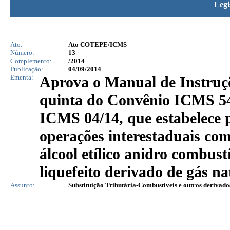
Legi
Ato:
Ato COTEPE/ICMS
Número:
13
Complemento:
/2014
Publicação:
04/09/2014
Ementa:
Aprova o Manual de Instruçõ
quinta do Convênio ICMS 54/
ICMS 04/14, que estabelece 
operações interestaduais com
álcool etílico anidro combus
liquefeito derivado de gás n
Assunto:
Substituição Tributária-Combustíveis e outros derivado