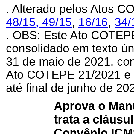
. Alterado pelos Atos
48/15
,
49/15
,
16/16
,
34/
. OBS:
Este Ato COTEPE
consolidado em texto ún
31 de maio de 2021, com
Ato COTEPE 21/2021 e a
até final de junho de 20
Aprova o Manu
trata a cláusu
Convênio IC