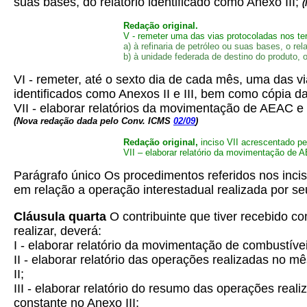
suas bases, do relatório identificado como Anexo III;
(
Redação original.
V - remeter uma das vias protocoladas nos ter
a) à refinaria de petróleo ou suas bases, o rel
b) à unidade federada de destino do produto, o
VI - remeter, até o sexto dia de cada mês, uma das vi
identificados como Anexos II e III, bem como cópia da
VII - elaborar relatórios da movimentação de AEAC e
(Nova redação dada pelo Conv. ICMS
02/09
)
Redação original,
inciso VII acrescentado p
VII – elaborar relatório da movimentação de 
Parágrafo único Os procedimentos referidos nos incis
em relação a operação interestadual realizada por seu
Cláusula quarta
O contribuinte que tiver recebido co
realizar, deverá:
I - elaborar relatório da movimentação de combustíve
II - elaborar relatório das operações realizadas no 
II;
III - elaborar relatório do resumo das operações rea
constante no Anexo III;