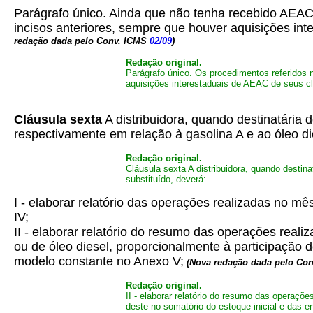
Parágrafo único. Ainda que não tenha recebido AEAC 
incisos anteriores, sempre que houver aquisições inte
redação dada pelo Conv. ICMS
02/09
)
Redação original.
Parágrafo único. Os procedimentos referidos 
aquisições interestaduais de AEAC de seus cl
Cláusula sexta
A distribuidora, quando destinatária
respectivamente em relação à gasolina A e ao óleo die
Redação original.
Cláusula sexta A distribuidora, quando destin
substituído, deverá:
I - elaborar relatório das operações realizadas no m
IV;
II - elaborar relatório do resumo das operações real
ou de óleo diesel, proporcionalmente à participação 
modelo constante no Anexo V;
(Nova redação dada pelo Co
Redação original.
II - elaborar relatório do resumo das operaçõ
deste no somatório do estoque inicial e das 