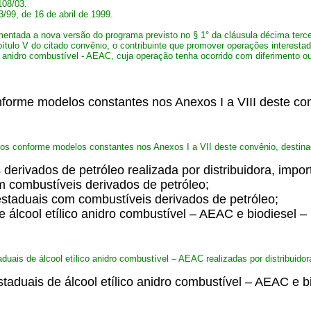
108/03.
/99, de 16 de abril de 1999.
entada a nova versão do programa previsto no § 1° da cláusula décima terc
pítulo V do citado convênio, o contribuinte que promover operações interest
ico anidro combustível - AEAC, cuja operação tenha ocorrido com diferimento
onforme modelos constantes nos Anexos I a VIII deste co
rios conforme modelos constantes nos Anexos I a VII deste convênio, destina
derivados de petróleo realizada por distribuidora, impo
om combustíveis derivados de petróleo;
restaduais com combustíveis derivados de petróleo;
e álcool etílico anidro combustível – AEAC e biodiesel –
aduais de álcool etílico anidro combustível – AEAC realizadas por distribuidor
taduais de álcool etílico anidro combustível – AEAC e bi