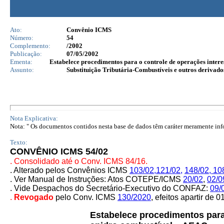
Ato:
Convênio ICMS
Número:
54
Complemento:
/2002
Publicação:
07/05/2002
Ementa:
Estabelece procedimentos para o controle de operações intere
Assunto:
Substituição Tributária-Combustíveis e outros derivado
Nota Explicativa:
Nota: " Os documentos contidos nesta base de dados têm caráter meramente infor
Texto:
CONVÊNIO ICMS 54/02
. Consolidado até o Conv. ICMS 84/16.
.
Alterado pelos Convênios ICMS
103/02
,
121/02,
148/02,
10
.
Ver Manual de Instruções: Atos COTEPE/ICMS
20/02
,
02/0
.
Vide Despachos do Secretário-Executivo do CONFAZ:
09/
.
Revogado
pelo Conv. ICMS
130/2020
, efeitos apartir de 
Estabelece procedimentos para 