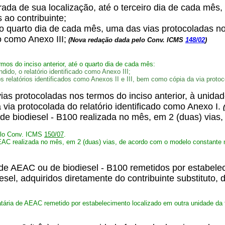
derada de sua localização, até o terceiro dia de cada mês
 ao contribuinte;
o quarto dia de cada mês, uma das vias protocoladas nos
o como Anexo III;
(Nova redação dada pelo Conv. ICMS
148/02
)
mos do inciso anterior, até o quarto dia de cada mês:
dido, o relatório identificado como Anexo III;
s relatórios identificados como Anexos II e III, bem como cópia da via protoc
ias protocoladas nos termos do inciso anterior, à unidad
 via protocolada do relatório identificado como Anexo I.
de biodiesel - B100 realizada no mês, em 2 (duas) vias
pelo Conv. ICMS
150/07
.
AEAC realizada no mês, em 2 (duas) vias, de acordo com o modelo constante 
a de AEAC ou de biodiesel - B100 remetidos por estabele
sel, adquiridos diretamente do contribuinte substituto, 
natária de AEAC remetido por estabelecimento localizado em outra unidade da 