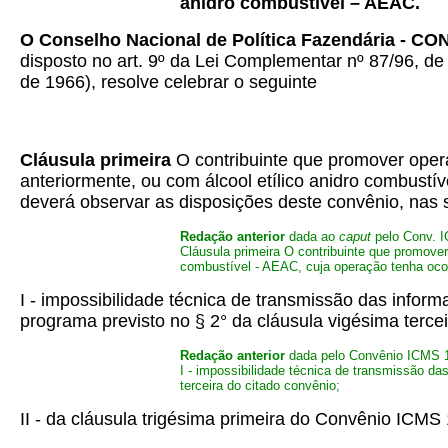
anidro combustível – AEAC.
O Conselho Nacional de Política Fazendária - C
disposto no art. 9º da Lei Complementar nº 87/96, de
de 1966), resolve celebrar o seguinte
Cláusula primeira
O contribuinte que promover opera
anteriormente, ou com álcool etílico anidro combust
deverá observar as disposições deste convênio, nas 
Redação anterior
dada ao
caput
pelo Conv.
Cláusula primeira O contribuinte que promover
combustível - AEAC, cuja operação tenha ocor
I - impossibilidade técnica de transmissão das info
programa previsto no § 2° da cláusula vigésima terce
Redação anterior
dada pelo Convênio ICMS 
I - impossibilidade técnica de transmissão da
terceira do citado convênio;
II - da cláusula trigésima primeira do Convênio ICM