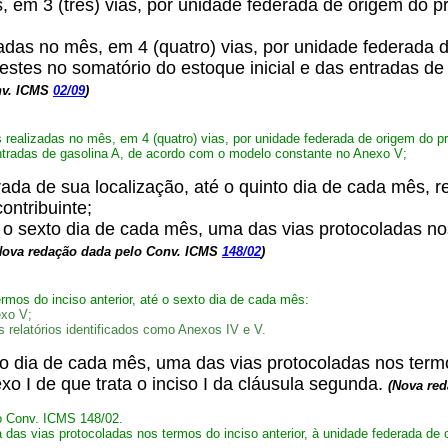
ês, em 3 (três) vias, por unidade federada de origem do
izadas no mês, em 4 (quatro) vias, por unidade federada 
destes no somatório do estoque inicial e das entradas de
nv. ICMS
02/09
)
es realizadas no mês, em 4 (quatro) vias, por unidade federada de origem do p
entradas de gasolina A, de acordo com o modelo constante no Anexo V;
derada de sua localização, até o quinto dia de cada mês,
ontribuinte;
 o sexto dia de cada mês, uma das vias protocoladas nos 
Nova redação dada pelo Conv. ICMS
148/02
)
rmos do inciso anterior, até o sexto dia de cada mês:
exo V;
s relatórios identificados como Anexos IV e V.
o dia de cada mês, uma das vias protocoladas nos termos
o I de que trata o inciso I da cláusula segunda.
(Nova re
o Conv. ICMS 148/02.
 das vias protocoladas nos termos do inciso anterior, à unidade federada de 