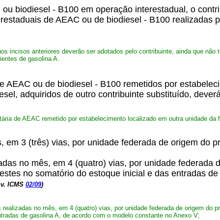
ou biodiesel - B100 em operação interestadual, o contri
restaduais de AEAC ou de biodiesel - B100 realizadas po
nos incisos anteriores deverão ser adotados pelo contribuinte, ainda que nã
ientes de gasolina A.
 de AEAC ou de biodiesel - B100 remetidos por estabelec
sel, adquiridos de outro contribuinte substituído, deverá
atária de AEAC remetido por estabelecimento localizado em outra unidade da f
ês, em 3 (três) vias, por unidade federada de origem do
izadas no mês, em 4 (quatro) vias, por unidade federada 
destes no somatório do estoque inicial e das entradas de
nv. ICMS
02/09
)
es realizadas no mês, em 4 (quatro) vias, por unidade federada de origem do p
entradas de gasolina A, de acordo com o modelo constante no Anexo V;