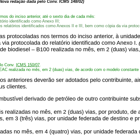
Nova redação dada pelo Conv. ICMS 148/02)
mos do inciso anterior, até o sexto dia de cada mês:
atório identificado como Anexo III;
s relatórios identificados como Anexos II e III, bem como cópia da via protoc
as protocoladas nos termos do inciso anterior, à unidade
 via protocolada do relatório identificado como Anexo I.
 de biodiesel – B100 realizada no mês, em 2 (duas) vias
elo Conv.
ICMS 150/07
.
AEAC realizada no mês, em 2 (duas) vias, de acordo com o modelo constante 
os anteriores deverão ser adotados pelo contribuinte, a
s clientes.
mbustível derivado de petróleo de outro contribuinte sub
is realizadas no mês, em 2 (duas) vias, por produto, d
mês, em 3 (três) vias, por unidade federada de destino 
lizadas no mês, em 4 (quatro) vias, por unidade federad