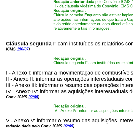
Redação anterior
dada pelo Convênio ICMS 
II - da cláusula vigésima do Convênio ICMS 03
Redação original.
Cláusula primeira
Enquanto não estiver implem
alterações nas informações de que trata o Ca
sido retido anteriormente ou com álcool etíl
relativamente a tais informações.
Cláusula segunda
Ficam instituídos os relatórios c
ICMS
150/07
)
Redação original.
Cláusula segunda Ficam instituídos os relató
I - Anexo I: informar a movimentação de combustíveis 
II - Anexo II: informar as operações interestaduais c
III - Anexo III: informar o resumo das operações inte
IV - Anexo IV: informar as aquisições interestaduais d
Conv. ICMS
02/09
)
Redação original.
IV - Anexo IV: informar as aquisições interest
V - Anexo V: informar o resumo das aquisições interes
redação dada pelo Conv. ICMS
02/09
)