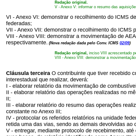
Redação original.
V - Anexo V: informar o resumo das aquisições
VI - Anexo VI: demonstrar o recolhimento do ICMS devi
federadas;
VII - Anexo VII: demonstrar o recolhimento do ICMS p
VIII - Anexo VIII: demonstrar a movimentação de AEAC
respectivamente.
(Nova redação dada pelo Conv. ICMS
02/09
)
Redação original,
inciso VIII acrescentado 
VIII - Anexo VIII: demonstrar a movimentação
Cláusula terceira
O contribuinte que tiver recebido 
interestadual que realizar, deverá:
I - elaborar relatório da movimentação de combustíve
II - elaborar relatório das operações realizadas no 
II;
III - elaborar relatório do resumo das operações rea
constante no Anexo III;
IV - protocolar os referidos relatórios na unidade fe
retida uma das vias, sendo as demais devolvidas ao c
V - entregar, mediante protocolo de recebimento, até 