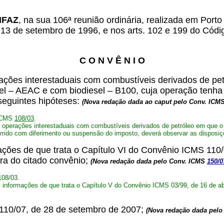
ONFAZ
, na sua 106ª reunião ordinária, realizada em Porto
 13 de setembro de 1996, e nos arts. 102 e 199 do Códig
C O N V Ê N I O
ções interestaduais com combustíveis derivados de pet
ível – AEAC e com biodiesel – B100, cuja operação tenh
seguintes hipóteses:
(Nova redação dada ao caput pelo Conv. ICM
 ICMS
108/03
.
 operações interestaduais com combustíveis derivados de petróleo em que o i
rido com diferimento ou suspensão do imposto, deverá observar as disposiç
rmações de que trata o Capítulo VI do Convênio ICMS 11
ira do citado convênio;
(Nova redação dada pelo Conv. ICMS
150/0
108/03.
s informações de que trata o Capítulo V do Convênio ICMS 03/99, de 16 de ab
S 110/07, de 28 de setembro de 2007;
(Nova redação dada pel