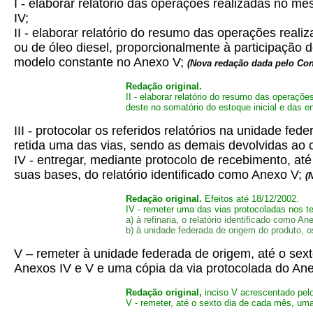
I - elaborar relatório das operações realizadas no m
IV;
II - elaborar relatório do resumo das operações real
ou de óleo diesel, proporcionalmente à participação 
modelo constante no Anexo V;
(Nova redação dada pelo Co
Redação original.
II - elaborar relatório do resumo das operaçõ
deste no somatório do estoque inicial e das 
III - protocolar os referidos relatórios na unidade fe
retida uma das vias, sendo as demais devolvidas ao c
IV - entregar, mediante protocolo de recebimento, até
suas bases, do relatório identificado como Anexo V;
(
Redação original.
Efeitos até 18/12/2002.
IV - remeter uma das vias protocoladas nos te
a) à refinaria, o relatório identificado como An
b) à unidade federada de origem do produto, o
V – remeter à unidade federada de origem, até o sext
Anexos IV e V e uma cópia da via protocolada do Anex
Redação original,
inciso V acrescentado pel
V - remeter, até o sexto dia de cada mês, uma