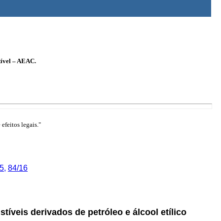
tível – AEAC.
efeitos legais."
5
,
84/16
veis derivados de petróleo e álcool etílico