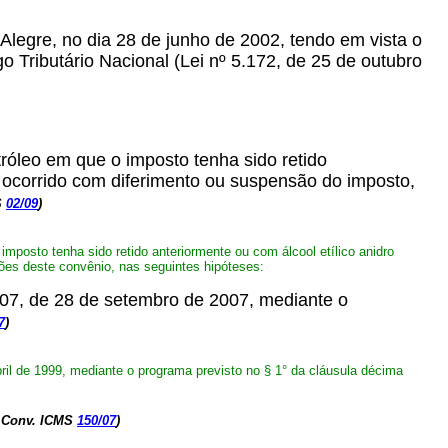
 Alegre, no dia 28 de junho de 2002, tendo em vista o
o Tributário Nacional (Lei nº 5.172, de 25 de outubro
róleo em que o imposto tenha sido retido
a ocorrido com diferimento ou suspensão do imposto,
S
02/09
)
mposto tenha sido retido anteriormente ou com álcool etílico anidro
ões deste convênio, nas seguintes hipóteses:
0/07, de 28 de setembro de 2007, mediante o
7
)
ril de 1999, mediante o programa previsto no § 1° da cláusula décima
o Conv. ICMS
150/07
)