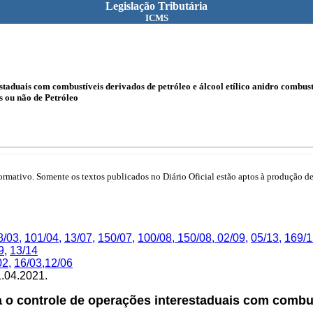
Legislação Tributária
ICMS
staduais com combustíveis derivados de petróleo e álcool etílico anidro combus
s ou não de Petróleo
mativo. Somente os textos publicados no Diário Oficial estão aptos à produção de 
8/03
,
101/04
,
13/07
,
150/07
,
100/08,
150/08,
02/09
,
05/13
,
169/1
9
,
13/14
02,
16/03,
12/06
01.04.2021.
o controle de operações interestaduais com combustí