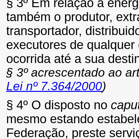
§ 3º
Em relação à energia
também o produtor, extra
transportador, distribuid
executores de qualquer 
ocorrida até a sua dest
§ 3º acrescentado ao art
Lei nº 7.364/2000
)
§ 4º
O disposto no
capu
mesmo estando estabele
Federação, preste serv