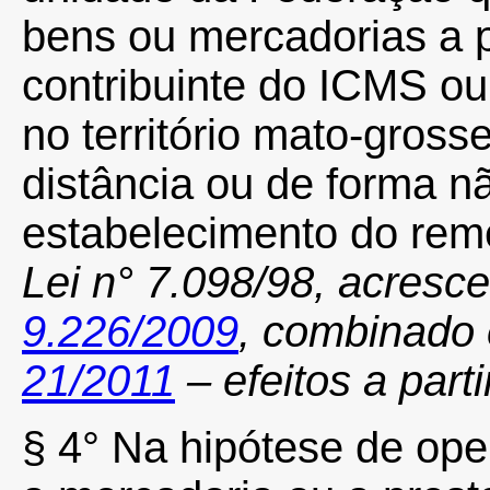
bens ou mercadorias a p
contribuinte do ICMS ou
no território mato-gross
distância ou de forma n
estabelecimento do rem
Lei n° 7.098/98, acresc
9.226/2009
, combinado
21/2011
– efeitos a part
§ 4° Na hipótese de ope