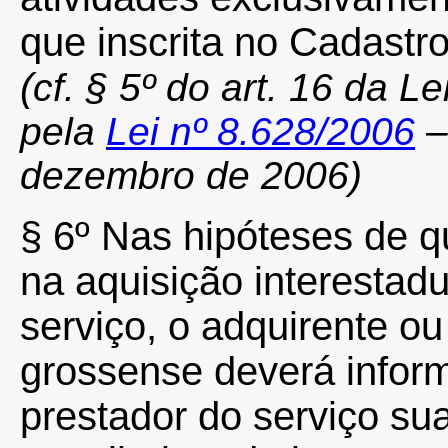
que inscrita no Cadastr
(
cf. § 5º do art. 16 da L
pela
Lei nº 8.628/2006
–
dezembro de 2006)
§ 6º Nas hipóteses de qu
na aquisição interestad
serviço, o adquirente o
grossense deverá infor
prestador do serviço su