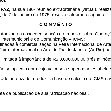
io).
ONFAZ,
na sua 180ª reunião extraordinária (virtual), reali
 de 7 de janeiro de 1975, resolve celebrar o seguinte
C O N V Ê N I O
autorizado a conceder isenção do Imposto sobre Operaçõ
e Intermunicipal e de Comunicação – ICMS:
inadas à comercialização na Feira Internacional de Arte
 Feira Internacional de Arte do Rio de Janeiro (ArtRio) 
a limitada à importância de R$ 3.000.000,00 (três milhões
o se aplica à obra cujo valor seja superior ao estabele
stado autorizado a reduzir a base de cálculo do ICMS n
ta da publicação de sua ratificação nacional.