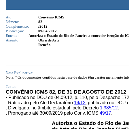
Ato:
Convênio ICMS
Número:
82
Complemento:
/2012
Publicação:
09/04/2012
Ementa:
Autoriza o Estado do Rio de Janeiro a conceder isenção do IC
Assunto:
Obra de Arte
Isenção
Nota Explicativa:
Nota: " Os documentos contidos nesta base de dados têm caráter meramente infor
Texto:
CONVÊNIO ICMS 82, DE 31 DE AGOSTO DE 2012
· Publicado no DOU de 04.09.12, p. 110, pelo Despacho 17
. Ratificado pelo Ato Declaratório
14/12
,
publicado no DOU de
. Divulgado, no âmbito estadual, pelo Decreto
1.385/12
.
. Prorrogado até 30/09/2019 pelo Conv. ICMS
49/17
.
Autoriza o Estado do Rio de Ja