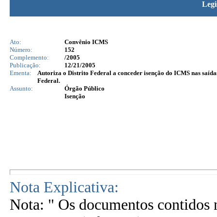
Legi
Ato:
Convênio ICMS
Número:
152
Complemento:
/2005
Publicação:
12/21/2005
Ementa:
Autoriza o Distrito Federal a conceder isenção do ICMS nas saída
Federal.
Assunto:
Órgão Público
Isenção
Nota Explicativa:
Nota: " Os documentos contidos n