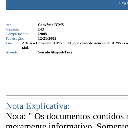
Legi
Ato:
Convênio ICMS
Número:
143
Complemento:
/2005
Publicação:
12/21/2005
Ementa:
Altera o Convênio ICMS 38/01, que concede isenção do ICMS às op
táxi.
Assunto:
Veículo Aluguel/Táxi
Nota Explicativa:
Nota: " Os documentos contidos n
meramente informativo. Somente 