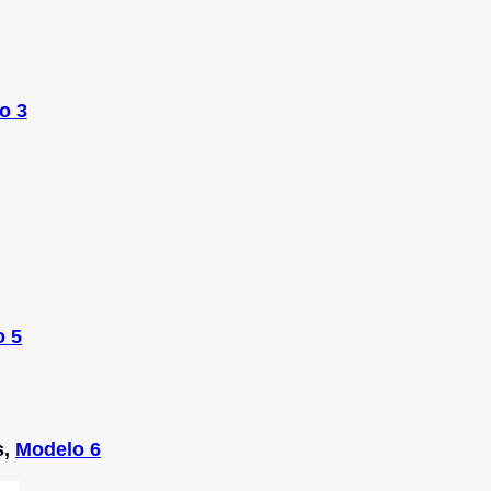
o 3
o 5
s,
Modelo 6