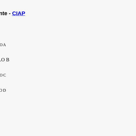
nte -
CIAP
O A
LO B
O C
O D