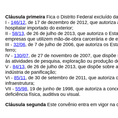
Cláusula primeira
Fica o Distrito Federal excluído 
I -
146/12
, de 17 de dezembro de 2012, que autoriza
hospitalar importado do exterior;
II -
58/13
, de 26 de julho de 2013, que autoriza o Es
empresas que utilizem mão-de-obra carcerária e de e
III -
32/06
, de 7 de julho de 2006, que autoriza os Es
ferro;
IV -
130/07
, de 27 de novembro de 2007, que dispõe
às atividades de pesquisa, exploração ou produção de
V -
84/13
, de 26 de julho de 2013, que dispõe sobre 
indústria de panificação;
VI -
85/11
, de 30 de setembro de 2011, que autoriza
infraestrutura;
VII -
55/98
, 19 de junho de 1998, que autoriza a co
deficiência física, auditiva ou visual.
Cláusula
segunda
Este convênio entra em vigor na d