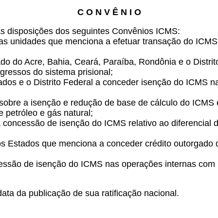
C O N V Ê N I O
das disposições dos seguintes Convênios ICMS:
 as unidades que menciona a efetuar transação do ICM
tado do Acre, Bahia, Ceará, Paraíba, Rondônia e o Distr
gressos do sistema prisional;
tados e o Distrito Federal a conceder isenção do ICMS na
 sobre a isenção e redução de base de cálculo do ICM
 petróleo e gás natural;
a concessão de isenção do ICMS relativo ao diferencial 
 os Estados que menciona a conceder crédito outorgado
ncessão de isenção do ICMS nas operações internas com
ata da publicação de sua ratificação nacional.