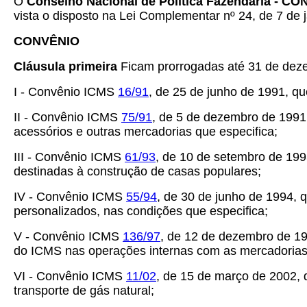
O
Conselho Nacional de Política Fazendária - C
vista o disposto na Lei Complementar nº 24, de 7 de j
CONVÊNIO
Cláusula primeira
Ficam prorrogadas até 31 de deze
I - Convênio ICMS
16/91
, de 25 de junho de 1991, q
II - Convênio ICMS
75/91
, de 5 de dezembro de 1991
acessórios e outras mercadorias que especifica;
III - Convênio ICMS
61/93
, de 10 de setembro de 19
destinadas à construção de casas populares;
IV - Convênio ICMS
55/94
, de 30 de junho de 1994, 
personalizados, nas condições que especifica;
V - Convênio ICMS
136/97
, de 12 de dezembro de 19
do ICMS nas operações internas com as mercadorias
VI - Convênio ICMS
11/02
, de 15 de março de 2002, 
transporte de gás natural;