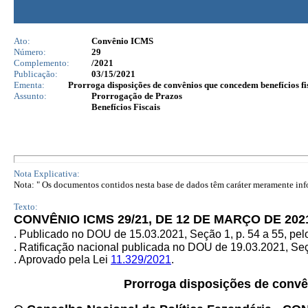
Ato:
Convênio ICMS
Número:
29
Complemento:
/2021
Publicação:
03/15/2021
Ementa:
Prorroga disposições de convênios que concedem benefícios fis
Assunto:
Prorrogação de Prazos
Benefícios Fiscais
Nota Explicativa:
Nota: " Os documentos contidos nesta base de dados têm caráter meramente infor
Texto:
CONVÊNIO ICMS 29/21, DE 12 DE MARÇO DE 202
. Publicado no DOU de 15.03.2021, Seção 1, p. 54 a 55, pe
. Ratificação nacional publicada no DOU de 19.03.2021, Seçã
. Aprovado pela Lei
11.329/2021
.
Prorroga disposições de convê