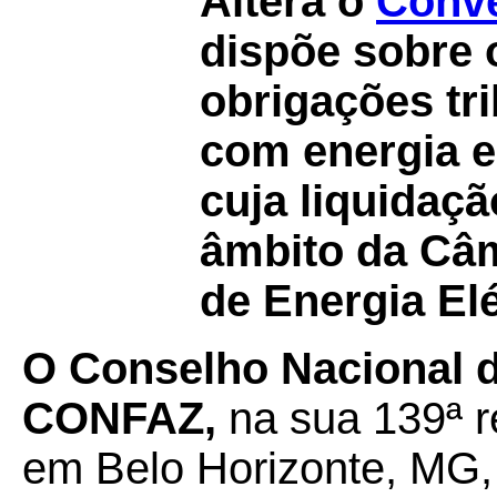
Altera o
Convê
dispõe sobre
obrigações tr
com energia el
cuja liquidaçã
âmbito da Câ
de Energia Elé
O Conselho Nacional de
CONFAZ,
na sua 139ª re
em Belo Horizonte, MG,