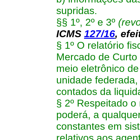
supridas.
§§ 1º, 2º e
3º
(rev
ICMS
127/16
,
efei
§ 1º O relatório fis
Mercado de Curto 
meio eletrônico de
unidade federada, 
contados da liquid
§ 2º Respeitado o 
poderá, a qualque
constantes em sist
relativos aos agen