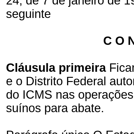
24, de 7 de janeiro de 1
seguinte
C O N
Cláusula primeira
Fica
e o Distrito Federal aut
do ICMS nas operações 
suínos para abate.