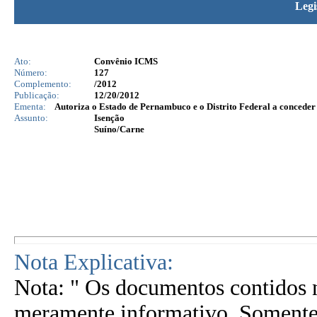
Legi
Ato:
Convênio ICMS
Número:
127
Complemento:
/2012
Publicação:
12/20/2012
Ementa:
Autoriza o Estado de Pernambuco e o Distrito Federal a conceder
Assunto:
Isenção
Suíno/Carne
Nota Explicativa:
Nota: " Os documentos contidos n
meramente informativo. Somente 