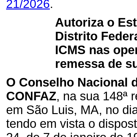
21/2026
.
Autoriza o Es
Distrito Fede
ICMS nas oper
remessa de su
O Conselho Nacional d
CONFAZ
, na sua 148ª r
em São Luis, MA, no di
tendo em vista o dispos