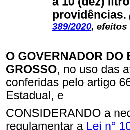
a 10 (dez) litr
providências.
389/2020
, efeitos
O GOVERNADOR DO 
GROSSO
, no uso das a
conferidas pelo artigo 66
Estadual, e
CONSIDERANDO a nece
regulamentar a
Lei n° 1