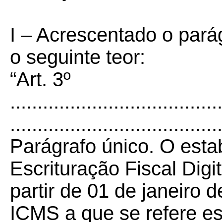
I – Acrescentado o parág
o seguinte teor:
“Art. 3º
......................................
......................................
Parágrafo único. O esta
Escrituração Fiscal Digi
partir de 01 de janeiro 
ICMS a que se refere es