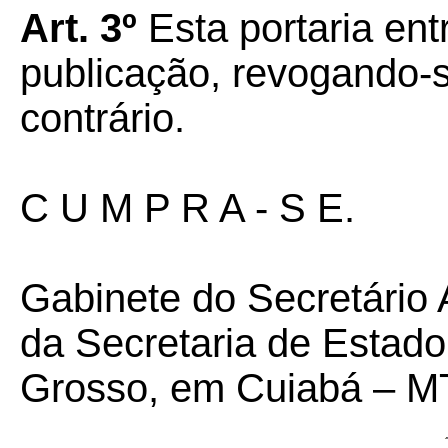
Art. 3º
Esta portaria ent
publicação, revogando-
contrário.
C U M P R A - S E.
Gabinete do Secretário 
da Secretaria de Estad
Grosso, em Cuiabá – MT