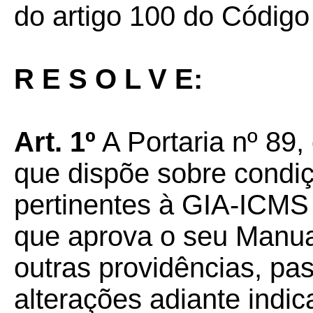
do artigo 100 do Código 
R E S O L V E:
Art. 1º
A Portaria nº 89,
que dispõe sobre condi
pertinentes à GIA-ICMS 
que aprova o seu Manua
outras providências, pa
alterações adiante indic