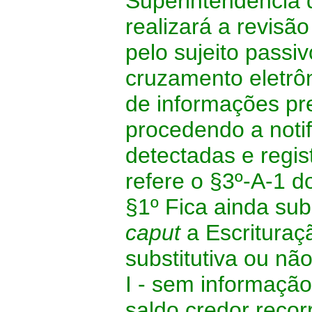
Superintendência 
realizará a revisã
pelo sujeito passi
cruzamento eletrô
de informações pr
procedendo a notif
detectadas e regi
refere o §3º-A-1 do
§1º Fica ainda sub
caput
a Escrituraç
substitutiva ou nã
I - sem informaçã
saldo credor reco