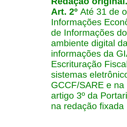
Redação original
Art.
2º
Até 31 de 
Informações Econô
de Informações d
ambiente digital d
informações da GI
Escrituração Fisca
sistemas eletrôni
GCCF/SARE e na h
artigo 3º da Porta
na redação fixada 