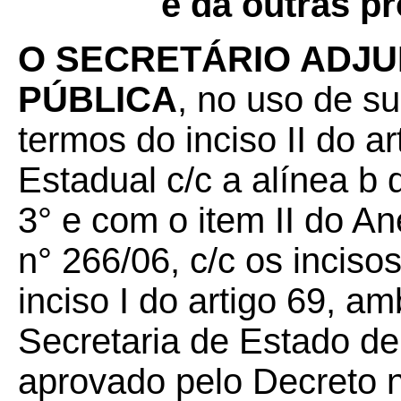
e dá outras pr
O SECRETÁRIO ADJU
PÚBLICA
, no uso de su
termos do inciso II do a
Estadual c/c a alínea b d
3° e com o item II do A
n° 266/06, c/c os incisos
inciso I do artigo 69, 
Secretaria de Estado d
aprovado pelo Decreto n°