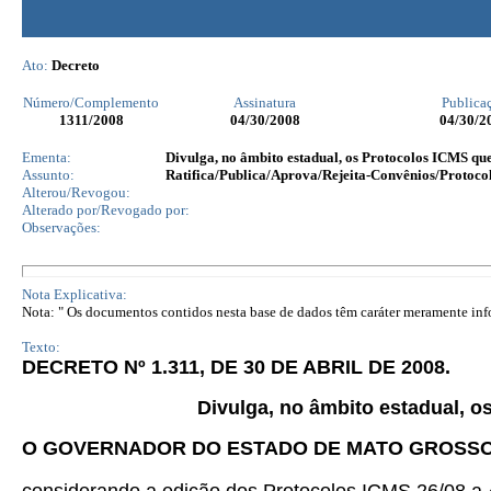
Ato:
Decreto
Número/Complemento
Assinatura
Publica
1311
/2008
04/30/2008
04/30/2
Ementa:
Divulga, no âmbito estadual, os Protocolos ICMS que
Assunto:
Ratifica/Publica/Aprova/Rejeita-Convênios/Protocol
Alterou/Revogou:
Alterado por/Revogado por:
Observações:
Nota Explicativa:
Nota: " Os documentos contidos nesta base de dados têm caráter meramente infor
Texto:
DECRETO Nº 1.311, DE 30 DE ABRIL DE 2008.
Divulga, no âmbito estadual, o
O GOVERNADOR DO ESTADO DE MATO GROSS