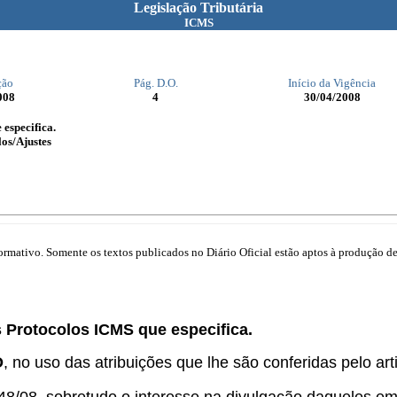
Legislação Tributária
ICMS
ção
Pág. D.O.
Início da Vigência
008
4
30/04/2008
 especifica.
os/Ajustes
mativo. Somente os textos publicados no Diário Oficial estão aptos à produção de 
s Protocolos ICMS que especifica.
O
, no uso das atribuições que lhe são conferidas pelo arti