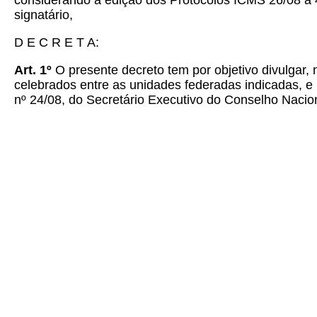
considerando a edição dos Protocolos ICMS 26/08 a 
signatário,
D E C R E T A:
Art. 1º
O presente decreto tem por objetivo divulgar,
celebrados entre as unidades federadas indicadas, e 
nº 24/08, do Secretário Executivo do Conselho Nacio