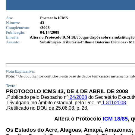
Ato:
Protocolo ICMS
Número:
43
Complemento:
/2008
Publicação:
04/14/2008
Ementa:
Altera o Protocolo ICM 18/85, que dispõe sobre a substituição 
Assunto:
Substituição Tributária-Pilhas e Baterias Elétricas - M
Nota Explicativa:
Nota: " Os documentos contidos nesta base de dados têm caráter meramente infor
Texto:
PROTOCOLO ICMS 43, DE 4 DE ABRIL DE 2008
.
Publicado pelo Despacho nº
24/2008
do Secretário Execut
.
Divulgado, no âmbito estadual, pelo Dec. nº
1.311/2008
.
.
Retificado no DOU de 25.06.08, p. 28.
Altera o Protocolo
ICM 18/85
, 
Os Estados do Acre, Alagoas, Amapá, Amazonas, B