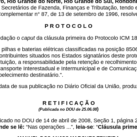
ro, Rio Grande do Norte, Rio Grande do Sul, Rondôni
 Secretários de Fazenda, Finanças e Tributação, tendo e
i Complementar n° 87, de 13 de setembro de 1996, resolv
P R O T O C O L O
redação o
caput
da cláusula primeira do Protocolo ICM 18
pilhas e baterias elétricas classificadas na posição 85
ribuintes situados nos Estados signatários deste protoc
tituição, a responsabilidade pela retenção e recolhiment
ansporte Interestadual e Intermunicipal e de Comunicaç
lecimento destinatário.”.
ata de sua publicação no Diário Oficial da União, produz
R E T I F I C A Ç Ã O
)
(Publicada no DOU de 25.06.08
licado no DOU de 14 de abril de 2008, Seção 1, página 
nde se lê:
“Nas operações ...”,
leia-se
: “
Cláusula prime