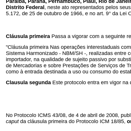
Paraíba, Paraná, Pernambuco, Piauí, Rio de Janei
Distrito Federal
, neste ato representados pelos seus
5.172, de 25 de outubro de 1966, e no art. 9° da Le
Cláusula primeira
Passa a vigorar com a seguinte 
"
Cláusula primeira Nas operações interestaduais com 
Sistema Harmonizado - NBM/SH -, realizadas entre cont
importador, na qualidade de sujeito passivo por subs
de Mercadorias e sobre Prestações de Serviços de Tr
como à entrada destinada a uso ou consumo do estabe
Clausula segunda
Este protocolo entra em vigor na d
No Protocolo ICMS 43/08, de 4 de abril de 2008, pub
caput
da cláusula primeira do Protocolo ICM 18/85,
o