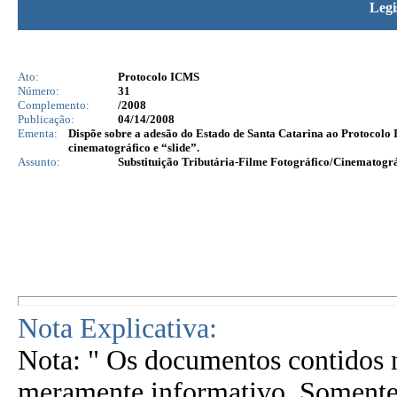
Legi
Ato:
Protocolo ICMS
Número:
31
Complemento:
/2008
Publicação:
04/14/2008
Ementa:
Dispõe sobre a adesão do Estado de Santa Catarina ao Protocolo I
cinematográfico e “slide”.
Assunto:
Substituição Tributária-Filme Fotográfico/Cinematográ
Nota Explicativa:
Nota: " Os documentos contidos n
meramente informativo. Somente 