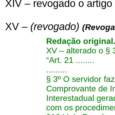
XIV – revogado o artigo
XV –
(revogado)
(Revoga
Redação original
XV – alterado o § 
“Art. 21 ........
.........
§ 3º O servidor fa
Comprovante de In
Interestadual ge
com os procedimen