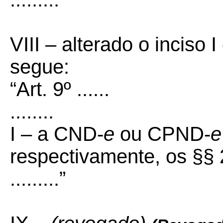
VIII – alterado o inciso 
segue:
“Art. 9º ......
........
I – a CND-
e
ou CPND-
e
respectivamente, os §§ 2
.........”