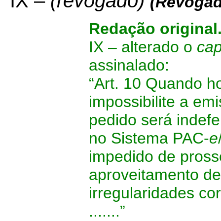
IX –
(revogado)
(Revogad
Redação original
IX – alterado o
ca
assinalado:
“Art. 10 Quando h
impossibilite a e
pedido será indef
no Sistema PAC-
e
impedido de prosse
aproveitamento de
irregularidades co
.......”