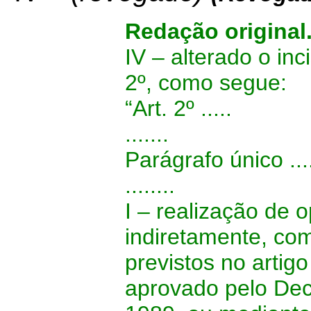
Redação original
IV – alterado o inc
2º, como segue:
“Art. 2º .....
.......
Parágrafo único ....
........
I – realização de 
indiretamente, co
previstos no arti
aprovado pelo Dec