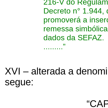
216-V do Regulam
Decreto n° 1.944, 
promoverá a inser
remessa simbólica
dados da SEFAZ.
.........”
XVI – alterada a denom
segue:
“CAP