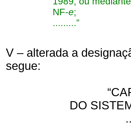
1989, ou mediante 
NF-
e
;
.........”
V – alterada a designaç
segue:
“CA
DO SISTEM
.