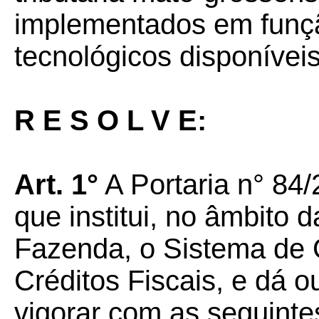
implementados em funç
tecnológicos disponíveis
R E S O L V E:
Art. 1°
A Portaria n° 84
que institui, no âmbito 
Fazenda, o Sistema de 
Créditos Fiscais, e dá o
vigorar com as seguinte