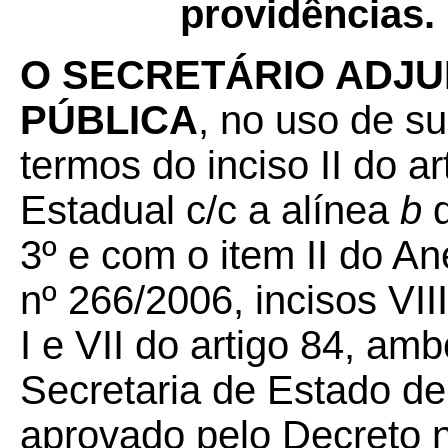
providências.
O SECRETÁRIO ADJU
PÚBLICA
, no uso de su
termos do inciso II do a
Estadual c/c a alínea
b
d
3º e com o item II do A
nº 266/2006, incisos VIII
I e VII do artigo 84, a
Secretaria de Estado d
aprovado pelo Decreto n