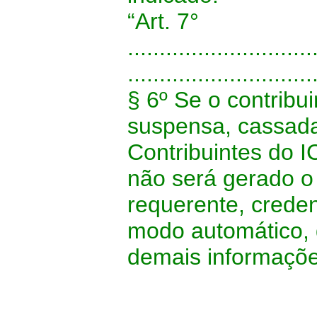
“Art. 7°
.............................
.............................
§ 6º Se o contribu
suspensa, cassada
Contribuintes do 
não será gerado o
requerente, crede
modo automático, 
demais informaçõ