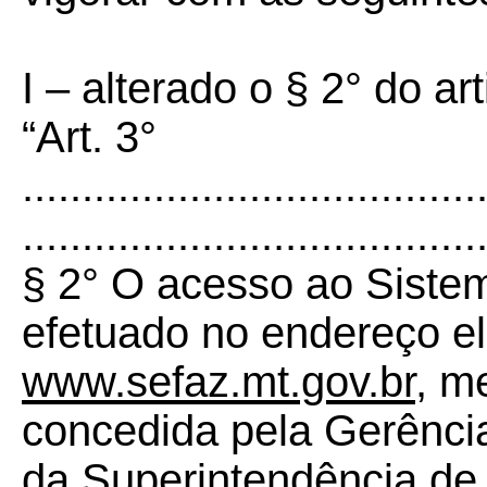
I – alterado o § 2° do a
“Art. 3°
......................................
......................................
§ 2° O acesso ao Siste
efetuado no endereço el
www.sefaz.mt.gov.br
, m
concedida pela Gerênci
da Superintendência de