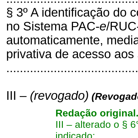
§ 3º A identificação do c
no Sistema PAC-
e
/RUC-
automaticamente, media
privativa de acesso aos
......................................
III –
(revogado)
(Revogado
Redação original
III – alterado o § 
indicado: