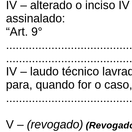
IV – alterado o inciso IV
assinalado:
“Art. 9°
......................................
......................................
IV – laudo técnico lavrad
para, quando for o caso
......................................
V –
(revogado)
(Revogado