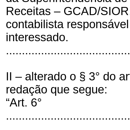
Receitas – GCAD/SIOR, 
contabilista responsável
interessado.
......................................
II – alterado o § 3° do a
redação que segue:
“Art. 6°
......................................
......................................