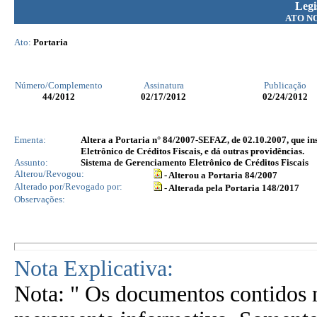
Legi
ATO N
Ato:
Portaria
Número/Complemento
Assinatura
Publicação
44
/2012
02/17/2012
02/24/2012
Ementa:
Altera a Portaria n° 84/2007-SEFAZ, de 02.10.2007, que in
Eletrônico de Créditos Fiscais, e dá outras providências.
Assunto:
Sistema de Gerenciamento Eletrônico de Créditos Fiscais
Alterou/Revogou:
- Alterou a Portaria 84/2007
Alterado por/Revogado por:
- Alterada pela Portaria 148/2017
Observações:
Nota Explicativa:
Nota: " Os documentos contidos n