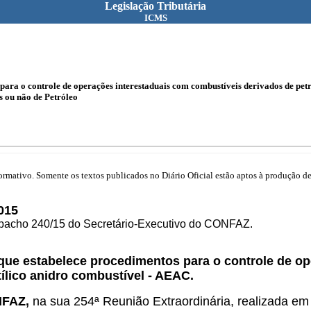
Legislação Tributária
ICMS
ara o controle de operações interestaduais com combustíveis derivados de petró
s ou não de Petróleo
mativo. Somente os textos publicados no Diário Oficial estão aptos à produção de 
015
espacho 240/15 do Secretário-Executivo do CONFAZ.
 que estabelece procedimentos para o controle de o
tílico anidro combustível - AEAC.
ONFAZ,
na sua 254ª Reunião Extraordinária, realizada em