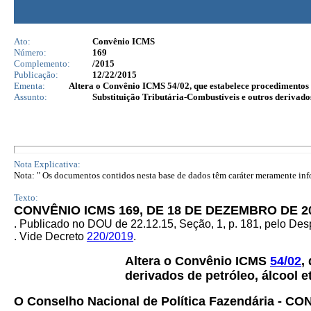
Ato:
Convênio ICMS
Número:
169
Complemento:
/2015
Publicação:
12/22/2015
Ementa:
Altera o Convênio ICMS 54/02, que estabelece procedimentos p
Assunto:
Substituição Tributária-Combustíveis e outros derivado
Nota Explicativa:
Nota: " Os documentos contidos nesta base de dados têm caráter meramente infor
Texto:
CONVÊNIO ICMS 169, DE 18 DE DEZEMBRO DE 2
. Publicado no DOU de 22.12.15, Seção, 1, p. 181, pelo D
. Vide Decreto
220/2019
.
Altera o Convênio ICMS
54/02
,
derivados de petróleo, álcool e
O Conselho Nacional de Política Fazendária - C