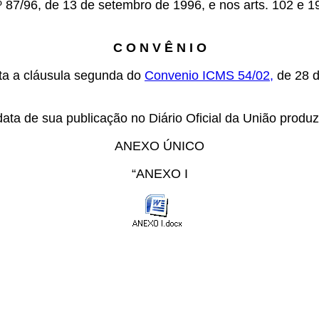
º 87/96, de 13 de setembro de 1996, e nos arts. 102 e 19
C O N V Ê N I O
ata a cláusula segunda do
Convenio ICMS 54/02
,
de 28 d
ata de sua publicação no Diário Oficial da União produzi
ANEXO ÚNICO
“ANEXO I