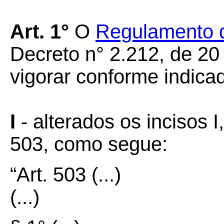
Art. 1°
O
Regulamento 
Decreto n° 2.212, de 20
vigorar conforme indica
I
-
alterados os incisos I,
503, como segue:
“Art. 503
(...)
(...)