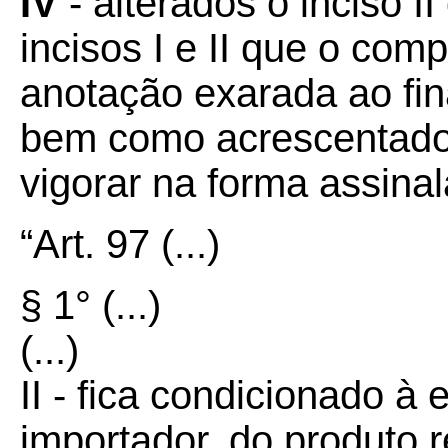
IV
- alterados o inciso II
incisos I e II que o com
anotação exarada ao fin
bem como acrescentado 
vigorar na forma assina
“Art. 97
(...)
§ 1° (...)
(...)
II - fica condicionado à 
importador, do produto r