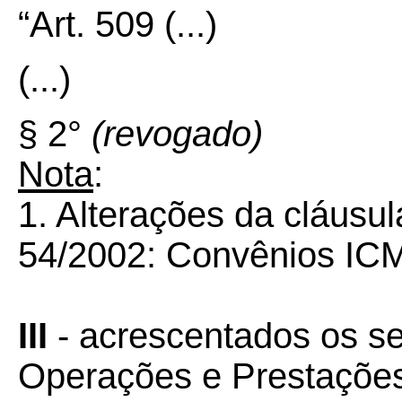
“Art. 509
(...)
(...)
§ 2°
(revogado)
Nota
:
1. Alterações da cláusu
54/2002: Convênios ICM
III
-
acrescentados os se
Operações e Prestações