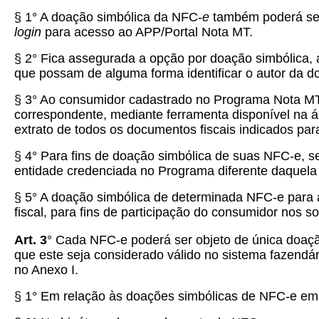
§ 1° A doação simbólica da NFC-
e
também poderá ser
login
para acesso ao APP/Portal Nota MT.
§ 2° Fica assegurada a opção por doação simbólica,
que possam de alguma forma identificar o autor da d
§ 3° Ao consumidor cadastrado no Programa Nota MT 
correspondente, mediante ferramenta disponível na ár
extrato de todos os documentos fiscais indicados pa
§ 4° Para fins de doação simbólica de suas NFC-e, 
entidade credenciada no Programa diferente daquela 
§ 5° A doação simbólica de determinada NFC-e para a 
fiscal, para fins de participação do consumidor nos 
Art. 3
° Cada NFC-e poderá ser objeto de única doaç
que este seja considerado válido no sistema fazendár
no Anexo I.
§ 1° Em relação às doações simbólicas de NFC-e emi