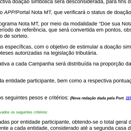
tiva doação simbólica será desconsiderada, para fins d
do
APP
/Portal Nota MT, que verificará o status de doaç
rograma Nota MT, por meio da modalidade “Doe sua Nota
ríodo de referência, que será convertida em pontos, obs
o de sorteio.
as específicas, com o objetivo de estimular a doação si
teses autorizadas na legislação tributária.
ativa a cada Campanha será distribuída na proporção da
cada entidade participante, bem como a respectiva pont
s seguintes pesos e critérios:
(Nova redação dada pela Port.
11
ados os seguintes critérios:
iadas por entidade participante, obtendo-se o total ge
ente a cada entidade, considerado até a segunda casa d