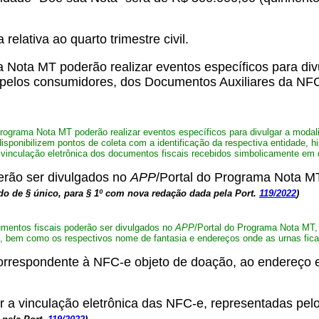
elativa ao quarto trimestre civil.
 Nota MT poderão realizar eventos específicos para di
to, pelos consumidores, dos Documentos Auxiliares da 
rograma Nota MT poderão realizar eventos específicos para divulgar a modal
sponibilizem pontos de coleta com a identificação da respectiva entidade, hip
vinculação eletrônica dos documentos fiscais recebidos simbolicamente em
erão ser divulgados no
APP
/Portal do Programa Nota MT
o de § único, para § 1º com nova redação dada pela Port.
119/2022
)
umentos fiscais poderão ser divulgados no
APP
/Portal do Programa Nota MT,
, bem como os respectivos nome de fantasia e endereços onde as urnas ficar
respondente à NFC-e objeto de doação, ao endereço el
ver a vinculação eletrônica das NFC-e, representadas 