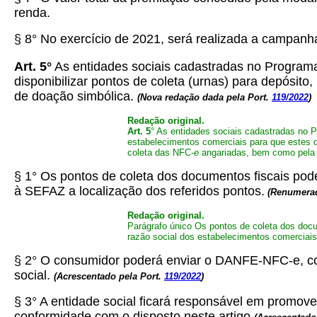
renda.
§ 8° No exercício de 2021, será realizada a campanha r
Art. 5°
As entidades sociais cadastradas no Programa
disponibilizar pontos de coleta (urnas) para depósi
de doação simbólica.
(Nova redação dada pela Port.
119/2022
)
Redação original.
Art. 5
° As entidades sociais cadastradas no P
estabelecimentos comerciais para que estes di
coleta das NFC-
e
angariadas, bem como pela 
§ 1° Os pontos de coleta dos documentos fiscais pod
à SEFAZ a localização dos referidos pontos.
(Renumerad
Redação original.
Parágrafo único Os pontos de coleta dos doc
razão social dos estabelecimentos comerciais
§ 2° O consumidor poderá enviar o DANFE-NFC-e, cor
social.
(
Acrescentado pela Port.
119/2022
)
§ 3° A entidade social ficará responsável em promo
conformidade com o disposto neste artigo.