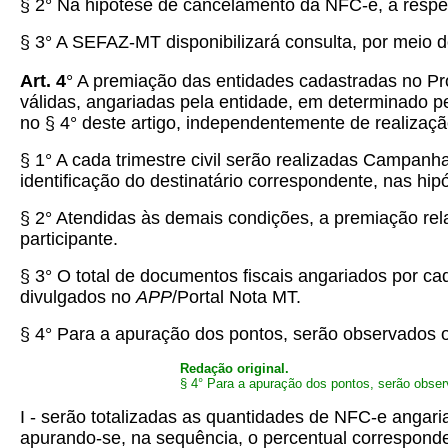
§ 2° Na hipótese de cancelamento da NFC-e, a respec
§ 3° A SEFAZ-MT disponibilizará consulta, por meio 
Art. 4
° A premiação das entidades cadastradas no P
válidas, angariadas pela entidade, em determinado pe
no § 4° deste artigo, independentemente de realizaçã
§ 1° A cada trimestre civil serão realizadas Campanh
identificação do destinatário correspondente, nas hipó
§ 2° Atendidas às demais condições, a premiação rel
participante.
§ 3° O total de documentos fiscais angariados por 
divulgados no
APP
/Portal Nota MT.
§ 4° Para a apuração dos pontos, serão observados o
Redação original.
§ 4° Para a apuração dos pontos, serão observ
I - serão totalizadas as quantidades de NFC-e angar
apurando-se, na sequência, o percentual correspond