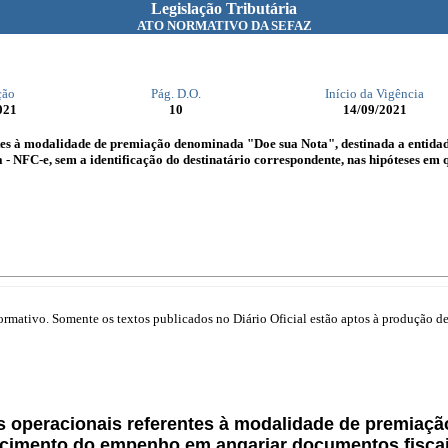
Legislação Tributária
ATO NORMATIVO DA SEFAZ
ção
Pág. D.O.
Início da Vigência
021
10
14/09/2021
ntes à modalidade de premiação denominada "Doe sua Nota", destinada a entid
 - NFC-e, sem a identificação do destinatário correspondente, nas hipóteses em q
mativo. Somente os textos publicados no Diário Oficial estão aptos à produção de 
s operacionais referentes à modalidade de premia
ecimento do empenho em angariar documentos fiscais