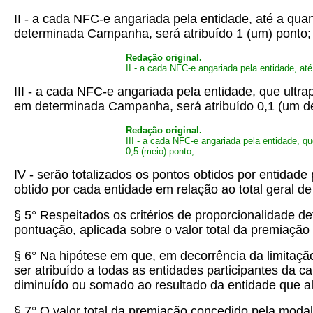
II - a cada NFC-e angariada pela entidade, até a qua
determinada Campanha, será atribuído 1 (um) ponto
Redação original.
II - a cada NFC-e angariada pela entidade, at
III - a cada NFC-e angariada pela entidade, que ultr
em determinada Campanha, será atribuído 0,1 (um d
Redação original.
III - a cada NFC-e angariada pela entidade, q
0,5 (meio) ponto;
IV - serão totalizados os pontos obtidos por entidad
obtido por cada entidade em relação ao total geral d
§ 5° Respeitados os critérios de proporcionalidade de
pontuação, aplicada sobre o valor total da premiaç
§ 6° Na hipótese em que, em decorrência da limitaçã
ser atribuído a todas as entidades participantes da 
diminuído ou somado ao resultado da entidade que al
§ 7° O valor total da premiação concedido pela moda