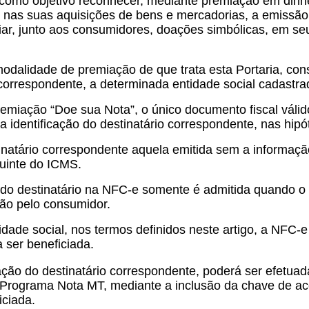
omo objetivo reconhecer, mediante premiação em dinhei
r, nas suas aquisições de bens e mercadorias, a emissão
r, junto aos consumidores, doações simbólicas, em seu
 modalidade de premiação de que trata esta Portaria, co
o correspondente, a determinada entidade social cadast
remiação “Doe sua Nota”, o único documento fiscal váli
identificação do destinatário correspondente, nas hipót
tinatário correspondente aquela emitida sem a informaç
buinte do ICMS.
 destinatário na NFC-e somente é admitida quando o valo
ação pelo consumidor.
tidade social, nos termos definidos neste artigo, a NF
 ser beneficiada.
cação do destinatário correspondente, poderá ser efetua
 Programa Nota MT, mediante a inclusão da chave de ace
iciada.