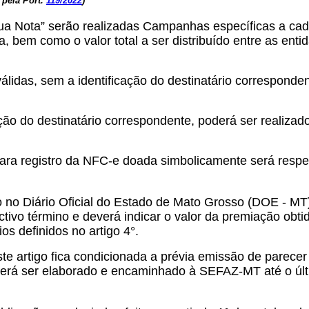
 pela Port.
119/2022
)
ua Nota” serão realizadas Campanhas específicas a cada
a, bem como o valor total a ser distribuído entre as en
idas, sem a identificação do destinatário corresponden
ção do destinatário correspondente, poderá ser realiza
e para registro da NFC-e doada simbolicamente será res
 no Diário Oficial do Estado de Mato Grosso (DOE - MT)
ctivo término e deverá indicar o valor da premiação obt
s definidos no artigo 4°.
te artigo fica condicionada a prévia emissão de parecer
verá ser elaborado e encaminhado à SEFAZ-MT até o últ