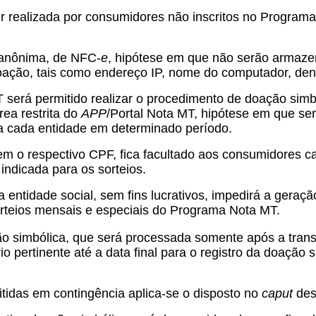
 realizada por consumidores não inscritos no Programa
 anônima, de NFC-
e
, hipótese em que não serão armaz
oação, tais como endereço IP, nome do computador, dent
será permitido realizar o procedimento de doação sim
ea restrita do
APP
/Portal Nota MT, hipótese em que se
ra cada entidade em determinado período.
sem o respectivo CPF, fica facultado aos consumidores
indicada para os sorteios.
entidade social, sem fins lucrativos, impedirá a geraç
sorteios mensais e especiais do Programa Nota MT.
ão simbólica, que será processada somente após a tran
io pertinente até a data final para o registro da doaçã
tidas em contingência aplica-se o disposto no
caput
dest