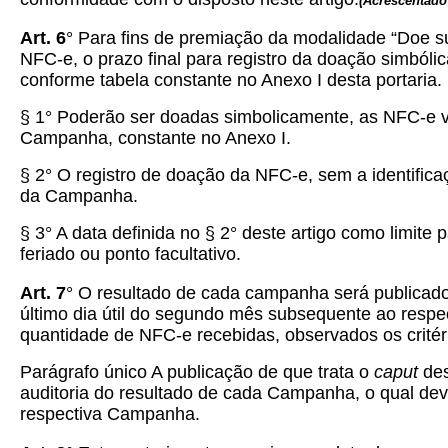
(
Acrescentado
Art. 6
° Para fins de premiação da modalidade “Doe s
NFC-e, o prazo final para registro da doação simbólic
conforme tabela constante no Anexo I desta portaria.
§ 1° Poderão ser doadas simbolicamente, as NFC-e vál
Campanha, constante no Anexo I.
§ 2° O registro de doação da NFC-e, sem a identifica
da Campanha.
§ 3° A data definida no § 2° deste artigo como limit
feriado ou ponto facultativo.
Art. 7
° O resultado de cada campanha será publicado
último dia útil do segundo mês subsequente ao respe
quantidade de NFC-e recebidas, observados os critério
Parágrafo único A publicação de que trata o
caput
des
auditoria do resultado de cada Campanha, o qual de
respectiva Campanha.