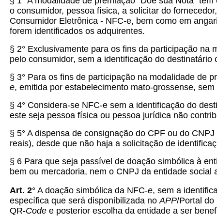
§ 1° A modalidade de premiação “Doe sua Nota” tem c
o consumidor, pessoa física, a solicitar do fornecedo
Consumidor Eletrônica - NFC-e, bem como em angaria
forem identificados os adquirentes.
§ 2° Exclusivamente para os fins da participação na
pelo consumidor, sem a identificação do destinatári
§ 3° Para os fins de participação na modalidade de p
e
, emitida por estabelecimento mato-grossense, sem a 
§ 4° Considera-se NFC-e sem a identificação do des
este seja pessoa física ou pessoa jurídica não contri
§ 5° A dispensa de consignação do CPF ou do CNPJ do
reais), desde que não haja a solicitação de identific
§ 6 Para que seja passível de doação simbólica à en
bem ou mercadoria, nem o CNPJ da entidade social a
Art. 2
° A doação simbólica da NFC-
e
, sem a identifi
específica que será disponibilizada no
APP
/Portal do
QR-
Code
e posterior escolha da entidade a ser benef