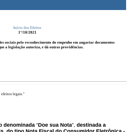
Início dos Efeitos
1°/10/2021
ades sociais pelo reconhecimento do empenho em angariar documentos
ue a legislação autoriza, e dá outras providências.
efeitos legais."
ção denominada
“
Doe sua Nota
”,
destinada a
, do tipo Nota Fiscal do Consumidor Eletrônica -