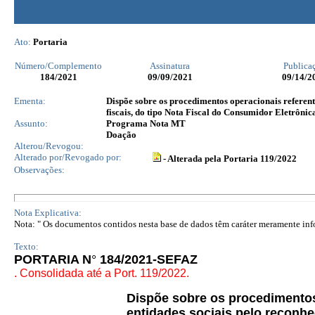
Ato:
Portaria
Número/Complemento
Assinatura
Publica
184
/2021
09/09/2021
09/14/2
Ementa:
Dispõe sobre os procedimentos operacionais refere
fiscais, do tipo Nota Fiscal do Consumidor Eletrônica
Assunto:
Programa Nota MT
Doação
Alterou/Revogou:
Alterado por/Revogado por:
- Alterada pela Portaria 119/2022
Observações:
Nota Explicativa:
Nota: " Os documentos contidos nesta base de dados têm caráter meramente infor
Texto:
PORTARIA N
°
184/2021-SEFAZ
. Consolidada até a Port. 119/2022.
Dispõe sobre os procedimento
entidades sociais pelo reconh