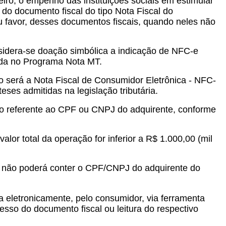
ro, o empenho das instituições sociais em estimular
 do documento fiscal do tipo Nota Fiscal do
 favor, desses documentos fiscais, quando neles não
nsidera-se doação simbólica a indicação de NFC-e
rada no Programa Nota MT.
do será a Nota Fiscal de Consumidor Eletrônica - NFC-
eses admitidas na legislação tributária.
ão referente ao CPF ou CNPJ do adquirente, conforme
r total da operação for inferior a R$ 1.000,00 (mil
C-e não poderá conter o CPF/CNPJ do adquirente do
da eletronicamente, pelo consumidor, via ferramenta
sso do documento fiscal ou leitura do respectivo