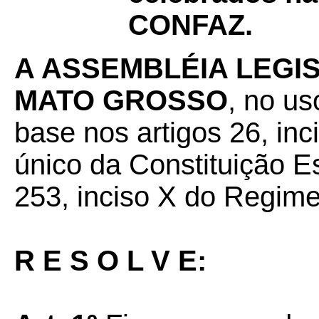
CONFAZ.
A ASSEMBLÉIA LEGI
MATO GROSSO
, no us
base nos artigos 26, inc
único da Constituição E
253, inciso X do Regime
R E S O L V E: