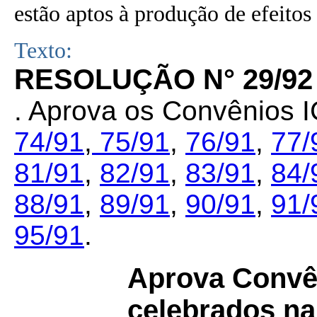
estão aptos à produção de efeitos 
Texto:
RESOLUÇÃO N° 29/92
. Aprova os Convênios
74/91
,
75/91
,
76/91
,
77/
81/91
,
82/91
,
83/91
,
84/
88/91
,
89/91
,
90/91
,
91/
95/91
.
Aprova Convên
celebrados na