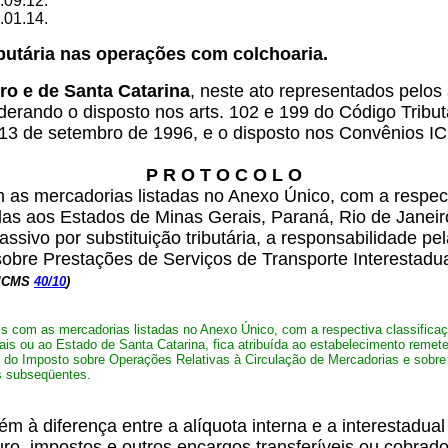
°.09.12.
°.01.14.
ibutária nas operações com colchoaria.
ro e de Santa Catarina
, neste ato representados pelos
rando o disposto nos arts. 102 e 199 do Código Tributár
e 13 de setembro de 1996, e o disposto nos Convênios I
P R O T O C O L O
m as mercadorias listadas no Anexo Único, com a respe
 aos Estados de Minas Gerais, Paraná, Rio de Janeiro 
ssivo por substituição tributária, a responsabilidade p
obre Prestações de Serviços de Transporte Interestadua
. ICMS
40/10
)
ais com as mercadorias listadas no Anexo Único, com a respectiva classifi
ou ao Estado de Santa Catarina, fica atribuída ao estabelecimento remetente
o do Imposto sobre Operações Relativas à Circulação de Mercadorias e sobre 
s subseqüentes.
m à diferença entre a alíquota interna e a interestadua
guro, impostos e outros encargos transferíveis ou cobrad