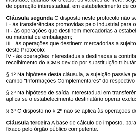
de operação interestadual, em estabelecimento de co
Cláusula segunda
O disposto neste protocolo não se
I - às transferências promovidas pelo industrial para
II - às operações que destinem mercadorias a estabe
ou material de embalagem;
III - às operações que destinem mercadorias a sujeit
deste Protocolo;
IV - às operações interestaduais destinadas a contrib
recolhimento do ICMS devido por substituição tributá
§ 1º Na hipótese desta cláusula, a sujeição passiva po
campo "Informações Complementares" do respectivo 
§ 2º Na hipótese de saída interestadual em transferên
aplica se o estabelecimento destinatário operar exc
§ 3º
O disposto no § 2º não se aplica às operações d
Cláusula terceira
A base de cálculo do imposto, para 
fixado pelo órgão público competente.