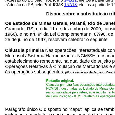
. Adesão do ES pelo Prot. ICMS
142/12
, efeitos a partir de 1
. Adesão da PB pelo Prot. ICMS
157/13
,
efeitos a partir de 1
Dispõe sobre a substituição tr
Os Estados de Minas Gerais, Paraná, Rio de Janei
Gramado, RS, no dia 11 de dezembro de 2009, conside
1966), e no art. 9º da Lei Complementar n. 87/96, d
25 de julho de 1997, resolvem celebrar o seguinte
Cláusula primeira
Nas operações interestaduais co
Mercosul / Sistema Harmonizado - NCM/SH, destinadas
estabelecimento remetente, na qualidade de sujeito pa
Operações Relativas à Circulação de Mercadorias e s
às operações subseqüentes.
(Nova redação dada pelo Prot
Redação original.
Cláusula primeira Nas operações interestadu
NCM/SH, destinadas ao Estado de Minas Gerais 
responsabilidade pela retenção e recolhiment
de Comunicação - ICMS relativo às operaçõe
Parágrafo único O disposto no “caput” aplica-se també
incluídos, quando for o caso, os valores de frete, se