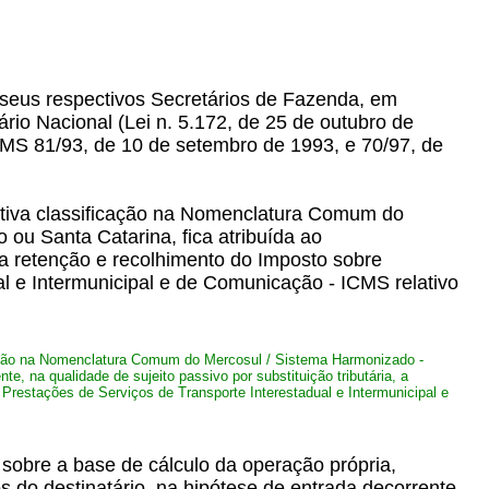
 seus respectivos Secretários de Fazenda, em
io Nacional (Lei n. 5.172, de 25 de outubro de
CMS 81/93, de 10 de setembro de 1993, e 70/97, de
ctiva classificação na Nomenclatura Comum do
ou Santa Catarina, fica atribuída ao
ela retenção e recolhimento do Imposto sobre
l e Intermunicipal e de Comunicação - ICMS relativo
cação na Nomenclatura Comum do Mercosul / Sistema Harmonizado -
, na qualidade de sujeito passivo por substituição tributária, a
Prestações de Serviços de Transporte Interestadual e Intermunicipal e
l sobre a base de cálculo da operação própria,
os do destinatário, na hipótese de entrada decorrente