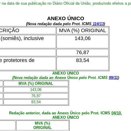
 na data de sua publicação no Diário Oficial da União, produzindo efeitos a p
ANEXO ÚNICO
(
Nova redação dada pelo Prot. ICMS
114/13
)
CRIÇÃO
MVA (%) ORIGINAL
(somiês), inclusive
143,06
76,87
e protetores de
83,54
ANEXO ÚNICO
(Nova redação dada ao Anexo Único pelo Prot. ICMS
99/11
)
MVA (%) ORIGINAL
143,06
76,87
83,54
Redação anterior, dada ao Anexo Único pelo Prot. ICMS
04/10.
ANEXO ÚNICO
MVA (%)
ORIGINAL