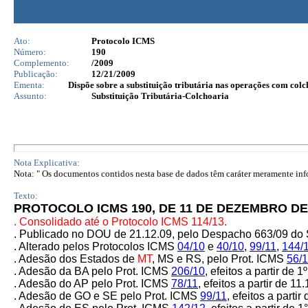
Ato:
Protocolo ICMS
Número:
190
Complemento:
/2009
Publicação:
12/21/2009
Ementa:
Dispõe sobre a substituição tributária nas operações com colc
Assunto:
Substituição Tributária-Colchoaria
Nota Explicativa:
Nota: " Os documentos contidos nesta base de dados têm caráter meramente infor
Texto:
PROTOCOLO ICMS 190, DE 11 DE DEZEMBRO DE
. Consolidado até o Protocolo ICMS 114/13.
. Publicado no DOU de 21.12.09, pelo Despacho 663/09 do
. Alterado pelos Protocolos ICMS
04/10
e
40/10
,
99/11
,
144/
. Adesão dos Estados de
MT
, MS e RS, pelo Prot. ICMS
56/
. Adesão da BA pelo Prot. ICMS
206/10
, efeitos a partir de 1
. Adesão do AP pelo Prot. ICMS
78/11
, efeitos a partir de 11.
.
Adesão de GO e SE pelo Prot. ICMS
99/11
, efeitos a partir