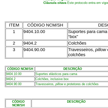
Cláusula oitava
Este protocolo entra em vigor
ITEM
CÓDIGO NCM/SH
DES
1
9404.10.00
Suportes para cama 
“box”
2
9404.2
Colchões
3
9404.90.00
Travesseiros,
pillow
colchões
CÓDIGO NCM/SH
DESCRIÇÃO
9404.10.00
Suportes elásticos para cama
9404.2
Colchões, inclusive box
9404.90.00
Travesseiros,
pillow
e protetores de colchões
CÓDIGO
DESCRIÇÃO
NCM/SH