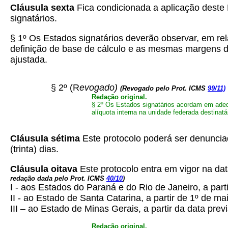
Cláusula sexta
Fica condicionada a aplicação deste 
signatários.
§ 1º Os Estados signatários deverão observar, em r
definição de base de cálculo e as mesmas margens de
ajustada.
§ 2º (R
evogado)
(Revogado pelo Prot. ICMS
99/11)
Redação original.
§ 2º Os Estados signatários acordam em adequa
alíquota interna na unidade federada destinat
Cláusula sétima
Este protocolo poderá ser denunci
(trinta) dias.
Cláusula oitava
Este protocolo entra em vigor na da
redação dada pelo Prot. ICMS
40/10
)
I - aos Estados do Paraná e do Rio de Janeiro, a part
II - ao Estado de Santa Catarina, a partir de 1º de ma
III – ao Estado de Minas Gerais, a partir da data pre
Redação original.