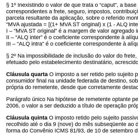
§ 1º Inexistindo o valor de que trata o “caput”, a ba
correspondentes a frete, seguro, impostos, contribuiç
parcela resultante da aplicação, sobre o referido mo
“MVA ajustada = [(1+ MVA ST original) x (1 - ALQ inter)
I – “MVA ST original” é a margem de valor agregado 
II – “ALQ inter” é o coeficiente correspondente à alíq
III – “ALQ intra” é o coeficiente correspondente à al
§ 2º Na impossibilidade de inclusão do valor do fret
efetuado pelo estabelecimento destinatário, acrescid
Cláusula quarta
O imposto a ser retido pelo sujeito
consumidor final na unidade federada de destino, sob
própria do remetente, desde que corretamente desta
Parágrafo único Na hipótese de remetente optante pel
2006, o valor a ser deduzido a título de operação p
Cláusula quinta
O imposto retido pelo sujeito passiv
recolhido até o dia 9 (nove) do mês subseqüente ao
forma do Convênio ICMS 81/93, de 10 de setembro de