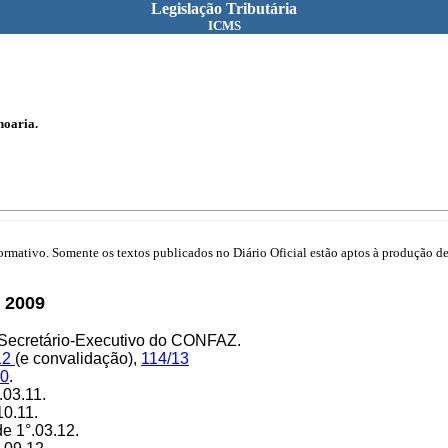
Legislação Tributária
ICMS
hoaria.
mativo. Somente os textos publicados no Diário Oficial estão aptos à produção de 
 2009
 Secretário-Executivo do CONFAZ.
12
(e convalidação),
114/13
10
.
º.03.11.
10.11.
 de 1°.03.12.