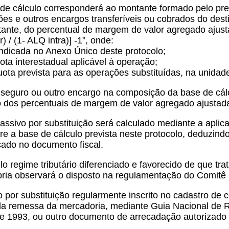
se de cálculo corresponderá ao montante formado pelo pre
ões e outros encargos transferíveis ou cobrados do desti
ntante, do percentual de margem de valor agregado ajus
 / (1- ALQ intra)] -1”, onde:
indicada no Anexo Único deste protocolo;
uota interestadual aplicável à operação;
íquota prevista para as operações substituídas, na unida
e, seguro ou outro encargo na composição da base de cá
o dos percentuais de margem de valor agregado ajustada 
 passivo por substituição será calculado mediante a apli
re a base de cálculo prevista neste protocolo, deduzindo
cado no documento fiscal.
o regime tributário diferenciado e favorecido de que t
rópria observará o disposto na regulamentação do Comitê
o por substituição regularmente inscrito no cadastro de 
 da remessa da mercadoria, mediante Guia Nacional de 
 1993, ou outro documento de arrecadação autorizado na