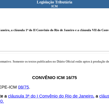
Legislação Tributária
ICM
aneiro, a cláusula 1ª do II Convênio do Rio de Janeiro e a cláusula VII do Con
mativo. Somente os textos publicados no Diário Oficial estão aptos à produção de 
CONVÊNIO ICM 16/75
OTEPE-ICM
08/75
.
te a
cláusula 3ª do I Convênio do Rio de Janeiro
,
a
cláu
0.