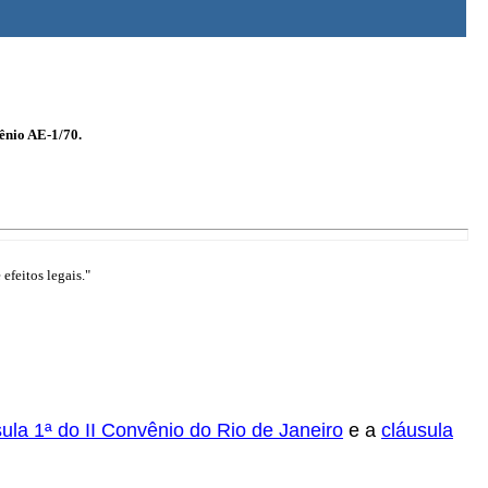
vênio AE-1/70.
efeitos legais."
sula 1ª do II Convênio do Rio de Janeiro
e a
cláusula