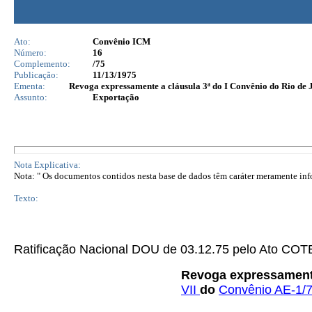
Ato:
Convênio ICM
Número:
16
Complemento:
/75
Publicação:
11/13/1975
Ementa:
Revoga expressamente a cláusula 3ª do I Convênio do Rio de J
Assunto:
Exportação
Nota Explicativa:
Nota: " Os documentos contidos nesta base de dados têm caráter meramente infor
Texto:
Ratificação Nacional DOU de 03.12.75 pelo Ato C
Revoga expressamen
VII
do
Convênio AE-1/7