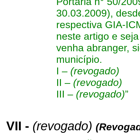
Portaria n° 50/20
30.03.2009), desde
respectiva GIA-IC
neste artigo e sej
venha abranger, si
município.
I –
(revogado)
II –
(revogado)
III –
(revogado)
”
VII -
(revogado)
(Revogad