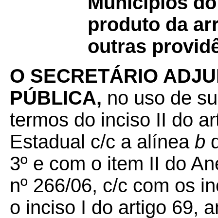
Municípios do
produto da ar
outras provid
O SECRETÁRIO ADJU
PÚBLICA,
no uso de su
termos do inciso II do a
Estadual c/c a alínea
b
d
3º e com o item II do A
nº 266/06, c/c com os inc
o inciso I do artigo 69