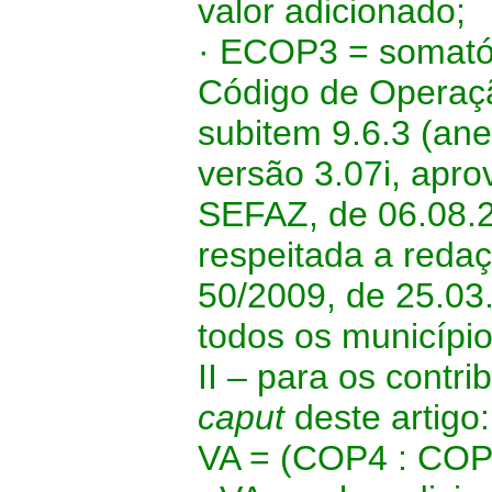
valor adicionado;
· ECOP3 = somatór
Código de Operaçã
subitem 9.6.3 (an
versão 3.07i, apro
SEFAZ, de 06.08.
respeitada a redaç
50/2009, de 25.03
todos os municípi
II – para os contr
caput
deste artigo:
VA = (COP4 : COP4