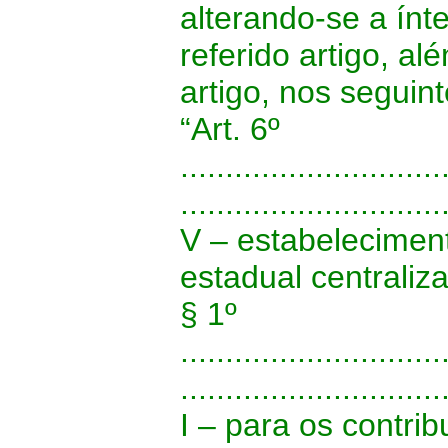
alterando-se a ínte
referido artigo, al
artigo, nos seguin
“Art. 6º
.............................
.............................
V – estabeleciment
estadual centraliz
§ 1º
.............................
.............................
I – para os contrib