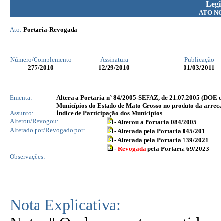
Legi
ATO N
Ato:
Portaria-Revogada
Número/Complemento
Assinatura
Publicação
277
/2010
12/29/2010
01/03/2011
Ementa:
Altera a Portaria n° 84/2005-SEFAZ, de 21.07.2005 (DOE de
Municípios do Estado de Mato Grosso no produto da arrec
Assunto:
Índice de Participação dos Municípios
Alterou/Revogou:
- Alterou a Portaria 084/2005
Alterado por/Revogado por:
- Alterada pela Portaria 045/201
- Alterada pela Portaria 139/2021
-
Revogada
pela Portaria 69/2023
Observações:
Nota Explicativa: