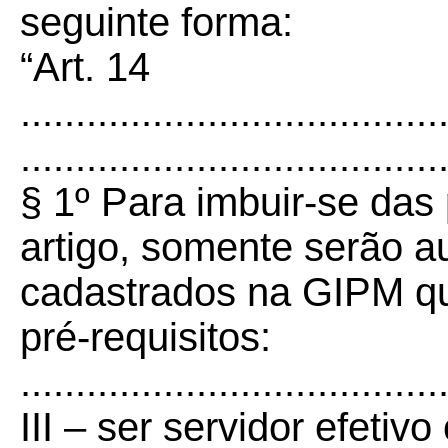
seguinte forma:
“Art. 14
......................................
......................................
§ 1º Para imbuir-se das 
artigo, somente serão a
cadastrados na GIPM q
pré-requisitos:
......................................
III – ser servidor efetiv