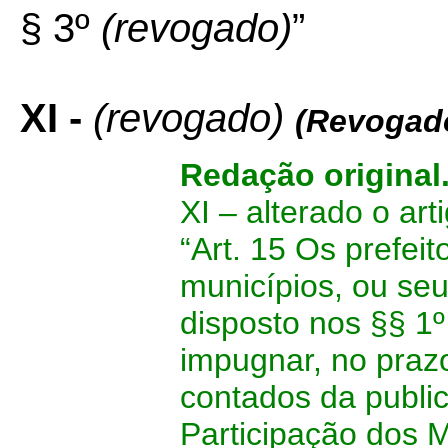
§ 3º
(revogado)
”
XI -
(revogado)
(Revogado
Redação original
XI –
alterado o art
“Art. 15 Os prefei
municípios, ou se
disposto nos §§ 1º
impugnar, no prazo 
contados da public
Participação dos M