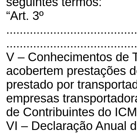
seguintes termos:
“Art. 3º
......................................
......................................
V – Conhecimentos de T
acobertem prestações de
prestado por transport
empresas transportadora
de Contribuintes do IC
VI – Declaração Anual d