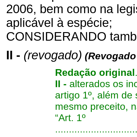
2006, bem como na leg
aplicável à espécie;
CONSIDERANDO também 
II -
(revogado)
(Revogado 
Redação original
II -
alterados os in
artigo 1º, além de
mesmo preceito, n
“Art. 1º
.............................