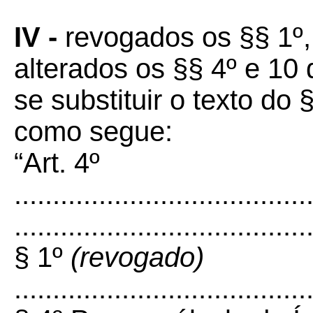
IV -
revogados os §§ 1º, 6
alterados os §§ 4º e 10
se substituir o texto do 
como segue:
“Art. 4º
......................................
......................................
§ 1º
(revogado)
......................................