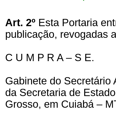
Art. 2º
Esta Portaria en
publicação, revogadas a
C U M P R A – S E.
Gabinete do Secretário 
da Secretaria de Estad
Grosso, em Cuiabá – MT