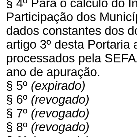
§ 4º Para o cálculo do Ín
Participação dos Municí
dados constantes dos d
artigo 3º desta Portaria
processados pela SEFAZ 
ano de apuração.
§ 5º
(expirado)
§ 6º
(revogado)
§ 7º
(revogado)
§ 8º
(revogado)