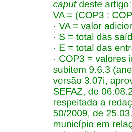
caput
deste artigo:
VA = (COP3 : COP3
· VA = valor adici
· S = total das sa
· E = total das en
· COP3 = valores 
subitem 9.6.3 (an
versão 3.07i, apro
SEFAZ, de 06.08.
respeitada a redaç
50/2009, de 25.03
município em relaç