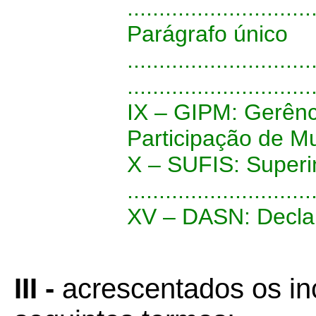
.............................
Parágrafo único
.............................
.............................
IX – GIPM: Gerênc
Participação de Mu
X – SUFIS: Superi
.............................
XV – DASN: Declar
III -
acrescentados os inc