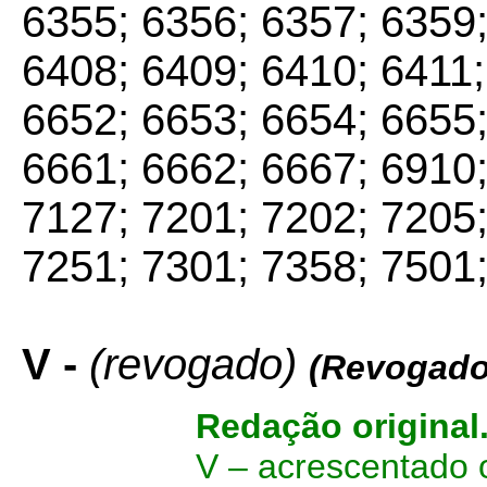
6355; 6356; 6357; 6359;
6408; 6409; 6410; 6411;
6652; 6653; 6654; 6655;
6661; 6662; 6667; 6910;
7127; 7201; 7202; 7205;
7251; 7301; 7358; 7501;
V -
(revogado)
(Revogado
Redação original
V – acrescentado 