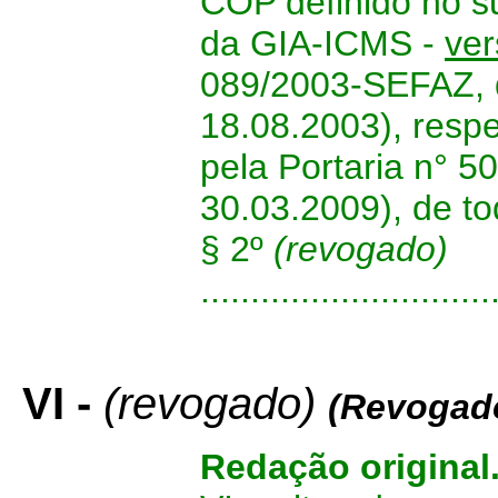
COP definido no su
da GIA-ICMS -
ver
089/2003-SEFAZ, 
18.08.2003), resp
pela Portaria n° 
30.03.2009), de to
§ 2º
(revogado)
.............................
VI -
(revogado)
(Revogado
Redação original