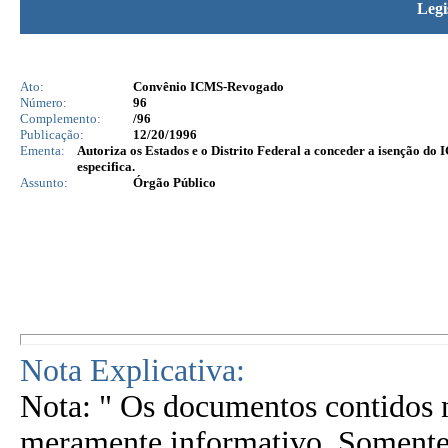
Legi
Ato:
Convênio ICMS-Revogado
Número:
96
Complemento:
/96
Publicação:
12/20/1996
Ementa:
Autoriza os Estados e o Distrito Federal a conceder a isenção d
especifica.
Assunto:
Órgão Público
Nota Explicativa:
Nota: " Os documentos contidos n
meramente informativo. Somente 