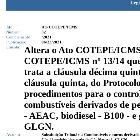
Legi
Ato:
Ato COTEPE/ICMS
Número:
32
Complemento:
/2021
Publicação:
06/23/2021
Ementa:
Altera o Ato COTEPE/ICMS n
COTEPE/ICMS nº 13/14 que 
trata a cláusula décima qui
cláusula quinta, do Protocol
procedimentos para o contro
combustíveis derivados de pet
- AEAC, biodiesel - B100 - e 
GLGN.
Assunto:
Substituição Tributária-Combustíveis e outros derivado
Gás Liquefeito derivado de Gás Natural - GLGN