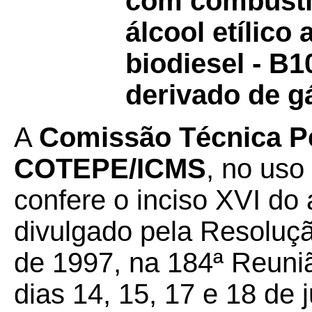
com combustív
álcool etílico
biodiesel - B10
derivado de g
A
Comissão Técnica P
COTEPE/ICMS
, no uso
confere o inciso XVI do 
divulgado pela Resoluç
de 1997, na 184ª Reuniã
dias 14, 15, 17 e 18 de 