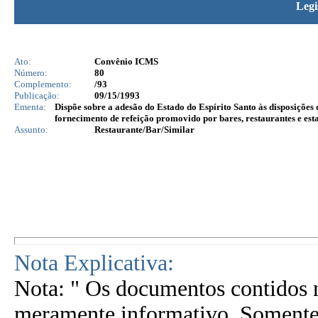
Legi
Ato:
Convênio ICMS
Número:
80
Complemento:
/93
Publicação:
09/15/1993
Ementa:
Dispõe sobre a adesão do Estado do Espírito Santo às disposições
fornecimento de refeição promovido por bares, restaurantes e est
Assunto:
Restaurante/Bar/Similar
Nota Explicativa:
Nota: " Os documentos contidos n
meramente informativo. Somente 