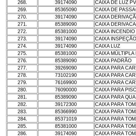
268.
39174090
CAIXA DE LUZ P
269.
85365090
CAIXA DE PASS
270.
39174090
CAIXA DERIVAÇ
271.
85389090
CAIXA DERIVACA
272.
85381000
CAIXA INCENDIO
273.
39174090
CAIXA INSPEÇÃO
274.
39174090
CAIXA LUZ
275.
85381000
CAIXA MÚLTIPLA
276.
85389090
CAIXA PADRÃO
277.
39269090
CAIXA PARA CAR
278.
73102190
CAIXA PARA CAR
279.
76169900
CAIXA PARA CAR
280.
76090000
CAIXA PARA PIS
281.
85389090
CAIXA PARA QU
282.
39172300
CAIXA PARA TO
283.
85366990
CAIXA PARA TO
284.
85371019
CAIXA PARA TO
285.
85381000
CAIXA PARA TO
286.
39174090
CAIXA PARA TO