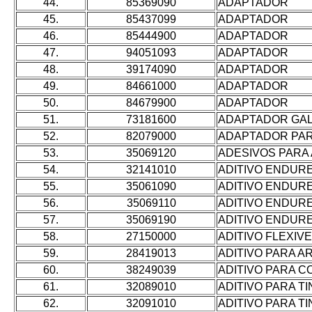
44.
85369090
ADAPTADOR
45.
85437099
ADAPTADOR
46.
85444900
ADAPTADOR
47.
94051093
ADAPTADOR
48.
39174090
ADAPTADOR
49.
84661000
ADAPTADOR
50.
84679900
ADAPTADOR
51.
73181600
ADAPTADOR GAL
52.
82079000
ADAPTADOR PA
53.
35069120
ADESIVOS PARA
54.
32141010
ADITIVO ENDUR
55.
35061090
ADITIVO ENDUR
56.
35069110
ADITIVO ENDUR
57.
35069190
ADITIVO ENDUR
58.
27150000
ADITIVO FLEXIVE
59.
28419013
ADITIVO PARA 
60.
38249039
ADITIVO PARA C
61.
32089010
ADITIVO PARA TI
62.
32091010
ADITIVO PARA TI