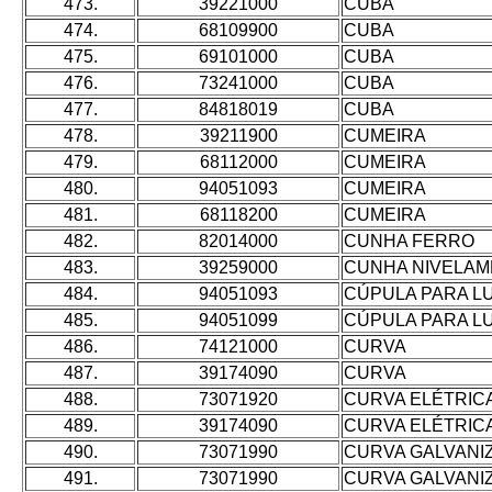
473.
39221000
CUBA
474.
68109900
CUBA
475.
69101000
CUBA
476.
73241000
CUBA
477.
84818019
CUBA
478.
39211900
CUMEIRA
479.
68112000
CUMEIRA
480.
94051093
CUMEIRA
481.
68118200
CUMEIRA
482.
82014000
CUNHA FERRO
483.
39259000
CUNHA NIVELA
484.
94051093
CÚPULA PARA L
485.
94051099
CÚPULA PARA L
486.
74121000
CURVA
487.
39174090
CURVA
488.
73071920
CURVA ELÉTRIC
489.
39174090
CURVA ELÉTRIC
490.
73071990
CURVA GALVANI
491.
73071990
CURVA GALVANI