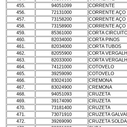
455.
94051099
CORRENTE
456.
72131000
CORRENTE AÇO
457.
73158200
CORRENTE AÇO
458.
73158900
CORRENTE AÇO
459.
85361000
CORTA CIRCUIT
460.
82034000
CORTA PINOS
461.
82034000
CORTA TUBOS
462.
82055900
CORTA VERGAL
463.
82033000
CORTA VERGAL
464.
74121000
COTOVELO
465.
39259090
COTOVELO
466.
83024100
CREMONA
467.
83024900
CREMONA
468.
94051093
CRUZETA
469.
39174090
CRUZETA
470.
73181400
CRUZETA
471.
73071910
CRUZETA GALVA
472.
39269090
CRUZETA SOLDA