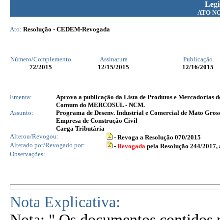
Legi
ATO N
Ato:
Resolução - CEDEM-Revogada
Número/Complemento
Assinatura
Publicação
72
/2015
12/15/2015
12/16/2015
Ementa:
Aprova a publicação da Lista de Produtos e Mercadorias de
Comum do MERCOSUL - NCM.
Assunto:
Programa de Desenv. Industrial e Comercial de Mato Gro
Empresa de Construção Civil
Carga Tributária
Alterou/Revogou:
- Revoga a Resolução 070/2015
Alterado por/Revogado por:
-
Revogada
pela Resolução 244/2017, 
Observações:
Nota Explicativa:
Nota: " Os documentos contidos n