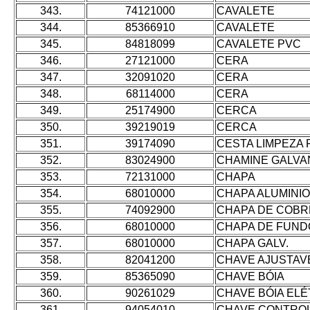
343.
74121000
CAVALETE
344.
85366910
CAVALETE
345.
84818099
CAVALETE PVC
346.
27121000
CERA
347.
32091020
CERA
348.
68114000
CERA
349.
25174900
CERCA
350.
39219019
CERCA
351.
39174090
CESTA LIMPEZA
352.
83024900
CHAMINE GALVA
353.
72131000
CHAPA
354.
68010000
CHAPA ALUMINIO
355.
74092900
CHAPA DE COBR
356.
68010000
CHAPA DE FUND
357.
68010000
CHAPA GALV.
358.
82041200
CHAVE AJUSTAV
359.
85365090
CHAVE BÓIA
360.
90261029
CHAVE BÓIA ELÉ
361.
94054010
CHAVE CONTRO