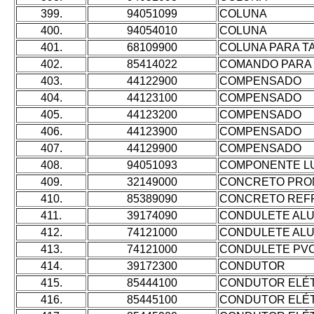
399.
94051099
COLUNA
400.
94054010
COLUNA
401.
68109900
COLUNA PARA T
402.
85414022
COMANDO PARA
403.
44122900
COMPENSADO
404.
44123100
COMPENSADO
405.
44123200
COMPENSADO
406.
44123900
COMPENSADO
407.
44129900
COMPENSADO
408.
94051093
COMPONENTE L
409.
32149000
CONCRETO PRO
410.
85389090
CONCRETO REF
411.
39174090
CONDULETE ALU
412.
74121000
CONDULETE ALU
413.
74121000
CONDULETE PV
414.
39172300
CONDUTOR
415.
85444100
CONDUTOR ELÉ
416.
85445100
CONDUTOR ELÉ