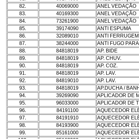
82.
40069000
ANEL VEDAÇÃO
83.
40169300
ANEL VEDAÇÃO
84.
73261900
ANEL VEDAÇÃO
85.
39174090
ANTI ESPUMA
86.
32089010
ANTI FERRUGEM
87.
38244000
ANTI FUGO PARA
88.
84818019
AP. BIDE
89.
84818019
AP. CHUV.
90.
84818019
AP. COZ.
91.
84818019
AP. LAV.
92.
84819010
AP. LAV.
93.
84818019
AP.DUCHA / BAN
94.
39269090
APLICADOR DE 
95.
96033000
APLICADOR DE T
96.
84191100
AQUECEDOR ELÉT
97.
84191910
AQUECEDOR ELÉT
98.
84193900
AQUECEDOR ELÉT
99.
85161000
AQUECEDOR ELÉT