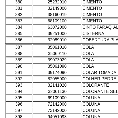
380.
25232910
CIMENTO
381.
32149000
CIMENTO
382.
38160019
CIMENTO
383.
68109100
CIMENTO
384.
63072000
CINTO PARAQ. AL
385.
39251000
CISTERNA
386.
32089010
COBERTURA PLA
387.
35061010
COLA
388.
35069110
COLA
389.
39073029
COLA
390.
35061090
COLA
391.
39174090
COLAR TOMADA
392.
82055900
COLHER PEDRE
393.
32141020
COLORANTE
394.
32061130
COLORANTE SE
395.
69109000
COLUNA
396.
72142000
COLUNA
397.
73142000
COLUNA
398.
94051093
COLUNA