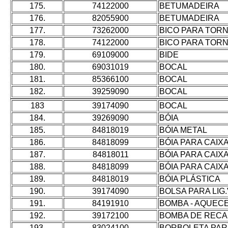
175.
74122000
BETUMADEIRA
176.
82055900
BETUMADEIRA
177.
73262000
BICO PARA TOR
178.
74122000
BICO PARA TOR
179.
69109000
BIDE
180.
69031019
BOCAL
181.
85366100
BOCAL
182.
39259090
BOCAL
183
39174090
BOCAL
184.
39269090
BÓIA
185.
84818019
BÓIA METAL
186.
84818099
BÓIA PARA CAI
187.
84818011
BÓIA PARA CAIX
188.
84818099
BÓIA PARA CAIX
189.
84818019
BÓIA PLÁSTICA
190.
39174090
BOLSA PARA LIG
191.
84191910
BOMBA - AQUECE
192.
39172100
BOMBA DE RECA
193.
83024100
BORBOLETA PAR