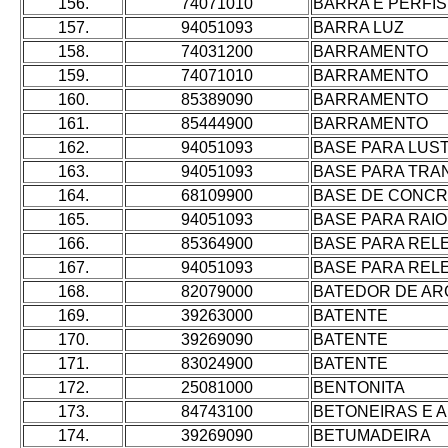
156.
74071010
BARRA E PERFI
157.
94051093
BARRA LUZ
158.
74031200
BARRAMENTO
159.
74071010
BARRAMENTO
160.
85389090
BARRAMENTO
161.
85444900
BARRAMENTO
162.
94051093
BASE PARA LUS
163.
94051093
BASE PARA TR
164.
68109900
BASE DE CONC
165.
94051093
BASE PARA RAIO
166.
85364900
BASE PARA REL
167.
94051093
BASE PARA REL
168.
82079000
BATEDOR DE A
169.
39263000
BATENTE
170.
39269090
BATENTE
171.
83024900
BATENTE
172.
25081000
BENTONITA
173.
84743100
BETONEIRAS E 
174.
39269090
BETUMADEIRA