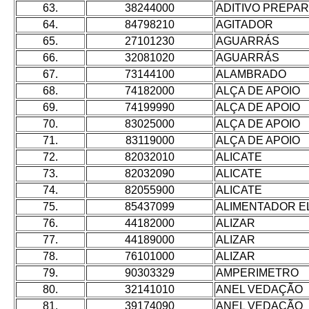
63.
38244000
ADITIVO PREPA
64.
84798210
AGITADOR
65.
27101230
AGUARRÁS
66.
32081020
AGUARRÁS
67.
73144100
ALAMBRADO
68.
74182000
ALÇA DE APOIO
69.
74199990
ALÇA DE APOIO
70.
83025000
ALÇA DE APOIO
71.
83119000
ALÇA DE APOIO
72.
82032010
ALICATE
73.
82032090
ALICATE
74.
82055900
ALICATE
75.
85437099
ALIMENTADOR E
76.
44182000
ALIZAR
77.
44189000
ALIZAR
78.
76101000
ALIZAR
79.
90303329
AMPERIMETRO
80.
32141010
ANEL VEDAÇÃO
81.
39174090
ANEL VEDAÇÃO