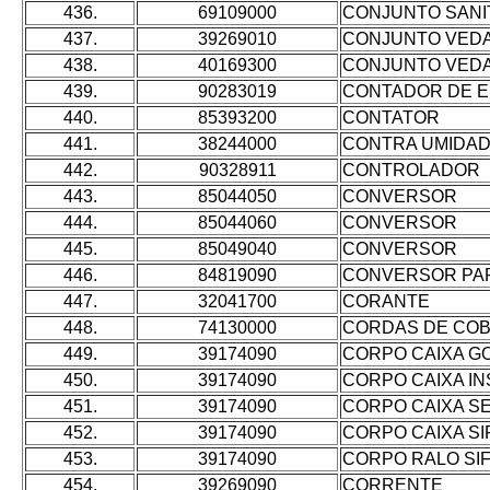
436.
69109000
CONJUNTO SANI
437.
39269010
CONJUNTO VED
438.
40169300
CONJUNTO VEDA
439.
90283019
CONTADOR DE E
440.
85393200
CONTATOR
441.
38244000
CONTRA UMIDA
442.
90328911
CONTROLADOR
443.
85044050
CONVERSOR
444.
85044060
CONVERSOR
445.
85049040
CONVERSOR
446.
84819090
CONVERSOR PA
447.
32041700
CORANTE
448.
74130000
CORDAS DE CO
449.
39174090
CORPO CAIXA 
450.
39174090
CORPO CAIXA I
451.
39174090
CORPO CAIXA S
452.
39174090
CORPO CAIXA S
453.
39174090
CORPO RALO SI
454.
39269090
CORRENTE