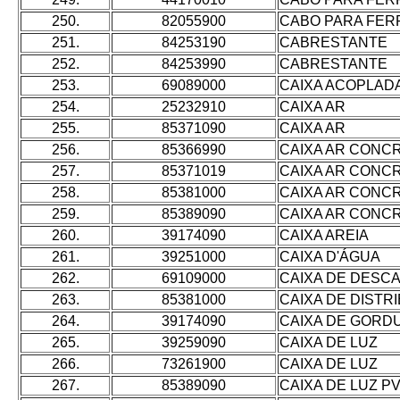
250.
82055900
CABO PARA FER
251.
84253190
CABRESTANTE
252.
84253990
CABRESTANTE
253.
69089000
CAIXA ACOPLAD
254.
25232910
CAIXA AR
255.
85371090
CAIXA AR
256.
85366990
CAIXA AR CONCR
257.
85371019
CAIXA AR CONCR
258.
85381000
CAIXA AR CONCR
259.
85389090
CAIXA AR CONCR
260.
39174090
CAIXA AREIA
261.
39251000
CAIXA D'ÁGUA
262.
69109000
CAIXA DE DESC
263.
85381000
CAIXA DE DISTR
264.
39174090
CAIXA DE GORD
265.
39259090
CAIXA DE LUZ
266.
73261900
CAIXA DE LUZ
267.
85389090
CAIXA DE LUZ P