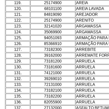
119.
25174900
AREIA
120.
68101100
AREIA LAVADA
121.
84819090
AREJADOR
122.
25174900
ARENITO
123.
32141020
ARGAMASSA
124.
35069900
ARGAMASSA
125.
94051093
ARMAÇÃO PARA
126.
85366910
ARMAÇÃO PARA 
127.
73182300
ARREBITE
128.
39162000
ARREMATE FOR
129.
73181200
ARRUELA
130.
73181600
ARRUELA
131.
74121000
ARRUELA
132.
39269010
ARRUELA
133.
72131000
ARRUELA
134.
73182100
ARRUELA
135.
73182200
ARRUELA
136.
82055900
ARRUELA
137.
27132000
ASFALTO BETUM