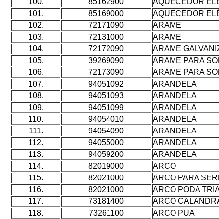
100.
85162900
AQUECEDOR ELÉT
101.
85169000
AQUECEDOR ELÉT
102.
72171090
ARAME
103.
72131000
ARAME
104.
72172090
ARAME GALVANI
105.
39269090
ARAME PARA SO
106.
72173090
ARAME PARA SO
107.
94051092
ARANDELA
108.
94051093
ARANDELA
109.
94051099
ARANDELA
110.
94054010
ARANDELA
111.
94054090
ARANDELA
112.
94055000
ARANDELA
113.
94059200
ARANDELA
114.
82019000
ARCO
115.
82021000
ARCO PARA SER
116.
82021000
ARCO PODA TRI
117.
73181400
ARCO CALANDR
118.
73261100
ARCO PUA