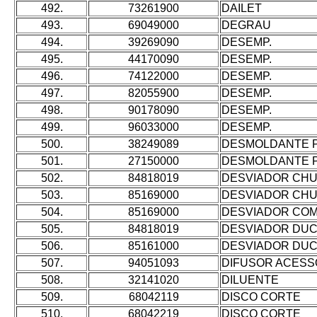
492.
73261900
DAILET
493.
69049000
DEGRAU
494.
39269090
DESEMP.
495.
44170090
DESEMP.
496.
74122000
DESEMP.
497.
82055900
DESEMP.
498.
90178090
DESEMP.
499.
96033000
DESEMP.
500.
38249089
DESMOLDANTE 
501.
27150000
DESMOLDANTE P
502.
84818019
DESVIADOR CHU
503.
85169000
DESVIADOR CHU
504.
85169000
DESVIADOR CO
505.
84818019
DESVIADOR DU
506.
85161000
DESVIADOR DU
507.
94051093
DIFUSOR ACESS
508.
32141020
DILUENTE
509.
68042119
DISCO CORTE
510.
68042219
DISCO CORTE