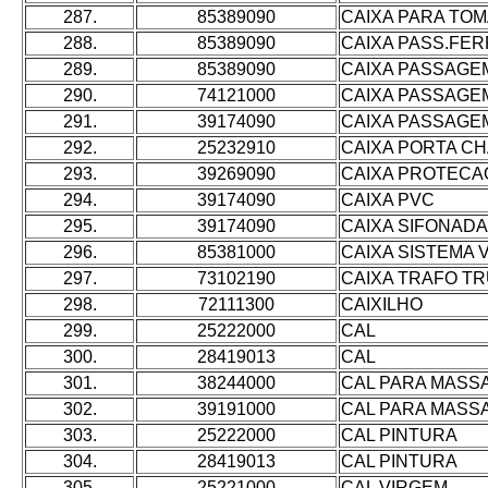
287.
85389090
CAIXA PARA TOM
288.
85389090
CAIXA PASS.FER
289.
85389090
CAIXA PASSAGE
290.
74121000
CAIXA PASSAGE
291.
39174090
CAIXA PASSAGE
292.
25232910
CAIXA PORTA C
293.
39269090
CAIXA PROTECA
294.
39174090
CAIXA PVC
295.
39174090
CAIXA SIFONADA
296.
85381000
CAIXA SISTEMA V
297.
73102190
CAIXA TRAFO T
298.
72111300
CAIXILHO
299.
25222000
CAL
300.
28419013
CAL
301.
38244000
CAL PARA MASS
302.
39191000
CAL PARA MASS
303.
25222000
CAL PINTURA
304.
28419013
CAL PINTURA
305.
25221000
CAL VIRGEM