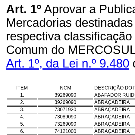
Art. 1º
Aprovar a Public
Mercadorias destinadas 
respectiva classificaçã
Comum do MERCOSUL 
Art. 1º, da Lei n.º 9.480
ITEM
NCM
DESCRIÇÃO DO
1.
39269090
ABAFADOR RUIDO
2.
39269090
ABRAÇADEIRA
3.
73071920
ABRAÇADEIRA
4.
73089090
ABRAÇADEIRA
5.
73269090
ABRAÇADEIRA
6.
74121000
ABRAÇADEIRA