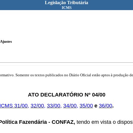
Legislação Tributária
ICMS
Ajustes
mativo. Somente os textos publicados no Diário Oficial estão aptos à produção de 
ATO DECLARATÓRIO Nº 04/00
 ICMS 31/00
,
32/00
,
33/00
,
34/00
,
35/00
e
36/00
.
Política Fazendária - CONFAZ,
tendo em vista o dispost