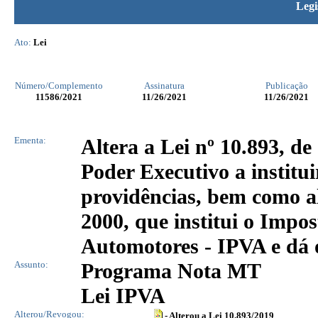
Legi
Ato:
Lei
Número/Complemento
Assinatura
Publicação
11586
/2021
11/26/2021
11/26/2021
Ementa:
Altera a Lei nº 10.893, de
Poder Executivo a instit
providências, bem como alt
2000, que institui o Impo
Automotores - IPVA e dá 
Assunto:
Programa Nota MT
Lei IPVA
Alterou/Revogou:
- Alterou a Lei 10.893/2019