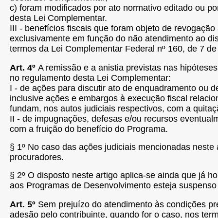
c) foram modificados por ato normativo editado ou p
desta Lei Complementar.
III - benefícios fiscais que foram objeto de revogaçã
exclusivamente em função do não atendimento ao dis
termos da Lei Complementar Federal nº 160, de 7 de
Art. 4º
A remissão e a anistia previstas nas hipóteses
no regulamento desta Lei Complementar:
I - de ações para discutir ato de enquadramento ou
inclusive ações e embargos à execução fiscal relacio
fundam, nos autos judiciais respectivos, com a quita
II - de impugnações, defesas e/ou recursos eventualm
com a fruição do benefício do Programa.
§ 1º No caso das ações judiciais mencionadas neste 
procuradores.
§ 2º
O disposto neste artigo aplica-se ainda que já 
aos Programas de Desenvolvimento esteja suspenso 
Art. 5º
Sem prejuízo do atendimento às condições previ
adesão pelo contribuinte, quando for o caso, nos term