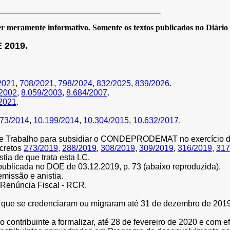
 meramente informativo. Somente os textos publicados no Diário Of
 2019.
2021
,
708/2021
,
798/2024
,
832/2025
,
839/2026
.
/2002
,
8.059/2003
,
8.684/2007
.
2021
.
173/2014
,
10.199/2014
,
10.304/2015
,
10.632/2017
.
 de Trabalho para subsidiar o CONDEPRODEMAT no exercício da
ecretos
273/2019
,
288/2019
,
308/2019
,
309/2019
,
316/2019
,
317
stia de que trata esta LC.
publicada no DOE de 03.12.2019, p. 73 (abaixo reproduzida).
emissão e anistia.
 Renúncia Fiscal - RCR.
s que se credenciaram ou migraram até 31 de dezembro de 20
o contribuinte a formalizar, até 28 de fevereiro de 2020 e com ef