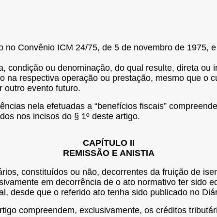
do no Convênio ICM 24/75, de 5 de novembro de 1975, e
ma, condição ou denominação, do qual resulte, direta ou
vido na respectiva operação ou prestação, mesmo que o c
 outro evento futuro.
rências nela efetuadas a “benefícios fiscais” compreend
ados nos incisos do § 1º deste artigo.
CAPÍTULO II
REMISSÃO E ANISTIA
ários, constituídos ou não, decorrentes da fruição de isen
lusivamente em decorrência de o ato normativo ter sido 
ral, desde que o referido ato tenha sido publicado no Diá
rtigo compreendem, exclusivamente, os créditos tributári