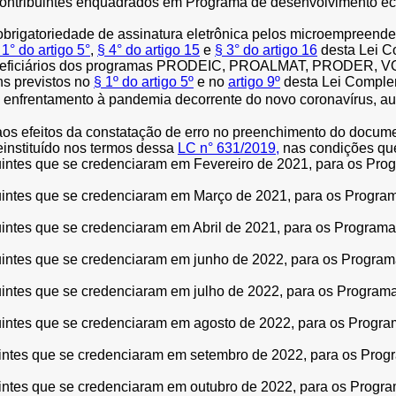
contribuintes enquadrados em Programa de desenvolvimento e
brigatoriedade de assinatura eletrônica pelos microempreended
 1° do artigo 5°
,
§ 4° do artigo 15
e
§ 3° do artigo 16
desta Lei C
beneficiários dos programas PRODEIC, PROALMAT, PRODER, VOE
ns previstos no
§ 1º do artigo 5º
e no
artigo 9º
desta Lei Comple
enfrentamento à pandemia decorrente do novo coronavírus, aut
s efeitos da constatação de erro no preenchimento do documento
instituído nos termos dessa
LC n°
631/2019,
nas condições que
intes que se credenciaram em Fevereiro de 2021, para os Pro
intes que se credenciaram em Março de 2021, para os Progra
intes que se credenciaram em Abril de 2021, para os Program
intes que se credenciaram em junho de 2022, para os Progra
ntes que se credenciaram em julho de 2022, para os Program
ntes que se credenciaram em agosto de 2022, para os Progra
ntes que se credenciaram em setembro de 2022, para os Prog
ntes que se credenciaram em outubro de 2022, para os Progra