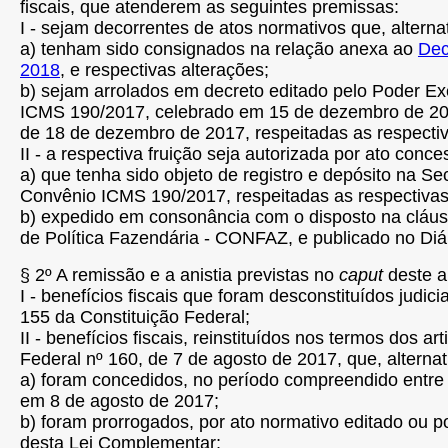
fiscais, que atenderem as seguintes premissas:
I - sejam decorrentes de atos normativos que, altern
a) tenham sido consignados na relação anexa ao
Dec
2018
, e respectivas alterações;
b) sejam arrolados em decreto editado pelo Poder Exe
ICMS 190/2017, celebrado em 15 de dezembro de 2017
de 18 de dezembro de 2017, respeitadas as respectiv
II - a respectiva fruição seja autorizada por ato conce
a) que tenha sido objeto de registro e depósito na S
Convênio ICMS 190/2017, respeitadas as respectivas
b) expedido em consonância com o disposto na cláus
de Política Fazendária - CONFAZ, e publicado no Diár
§ 2º A remissão e a anistia previstas no
caput
deste a
I - benefícios fiscais que foram desconstituídos judi
155 da Constituição Federal;
II - benefícios fiscais, reinstituídos nos termos dos
Federal nº 160, de 7 de agosto de 2017, que, alterna
a) foram concedidos, no período compreendido entre
em 8 de agosto de 2017;
b) foram prorrogados, por ato normativo editado ou 
desta Lei Complementar;