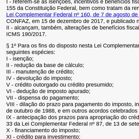
I - referem-se às isenções, incentivos e benefícios fis
155 da Constituição Federal, bem como tratam da remi
Lei Complementar Federal nº 160, de 7 de agosto de
CONFAZ, em 15 de dezembro de 2017, e publicado no 
II - alcançam, também, alterações de benefícios fis
ICMS 190/2017.
§ 1º Para os fins do disposto nesta Lei Complementar
seguintes espécies:
I - isenção;
II - redução da base de cálculo;
III - manutenção de crédito;
IV - devolução do imposto;
V - crédito outorgado ou crédito presumido;
VI - dedução de imposto apurado;
VII - dispensa do pagamento;
VIII - dilação do prazo para pagamento do imposto, in
de outubro de 1988, e em outros acordos celebrado
IX - antecipação dos prazos para apropriação do créd
33 da Lei Complementar Federal nº 87, de 13 de set
X - financiamento do imposto;
XI - crédito para investimento;