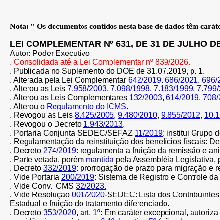
Nota: " Os documentos contidos nesta base de dados têm caráter
LEI COMPLEMENTAR Nº 631, DE 31 DE JULHO DE
Autor: Poder Executivo
. Consolidada até a Lei Complementar nº 839/2026.
. Publicada no Suplemento do DOE de 31.07.2019, p. 1.
. Alterada pela Lei Complementar
642/2019
,
686/2021
,
696/
. Alterou as Leis
7.958/2003
,
7.098/1998
,
7.183/1999
,
7.799
. Alterou as Leis Complementares
132/2003
,
614/2019
,
708/
. Alterou o
Regulamento do ICMS
.
. Revogou as Leis
8.425/2005
,
9.480/2010
,
9.855/2012
,
10.
. Revogou o Decreto
1.943/2013
.
. Portaria Conjunta SEDEC/SEFAZ
11/2019
:
institui Grupo
.
Regulamentação da reinstituição dos benefícios fiscais: D
. Decreto
274/2019
: regulamenta a fruição da remissão e ani
.
Parte vetada, porém
mantida
pela Assembléia Legislativa, 
. Decreto
332/2019
: prorrogação de prazo para migração e r
. Vide Portaria
200/2019
:
Sistema de Registro e Controle da
. Vide Conv. ICMS
32/2023.
. Vide Resolução
001/2020
-SEDEC: Lista dos Contribuinte
Estadual e fruição do tratamento diferenciado
.
. Decreto
353/2020
, art. 1º:
Em caráter excepcional, autoriza 