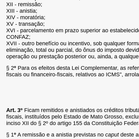
XII - remissão;
XIII - anistia;
XIV - moratória;
XV - transação;
XVI - parcelamento em prazo superior ao estabeleci
CONFAZ;
XVII - outro benefício ou incentivo, sob qualquer for
eliminação, total ou parcial, do ônus do imposto de
operação ou prestação posterior ou, ainda, a qualquer
§ 2
º
Para os efeitos desta Lei Complementar, as refe
fiscais ou financeiro-fiscais, relativos ao ICMS”, arrol
Art. 3º
Ficam remitidos e anistiados os créditos tribut
fiscais, instituídos pelo Estado de Mato Grosso, exc
inciso XII do § 2º do artigo 155 da Constituição Fede
§ 1
º
A remissão e a anistia previstas no
caput
deste a