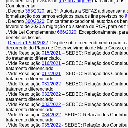
providências previstas no
§ 1º do artigo 5º
(não alcança os 
Complementar.
.
Decreto
353/2020
, art. 3º:
Autoriza a SEFAZ a dispensar a o
formalização dos termos exigidos para os fins previstos no
§
. Decreto
360/2020
:
Em caráter excepcional, autoriza os 
fevereiro de 2020 a migração no sistema de RCR, para os fi
. Vide Lei Complementar
666/2020
:
Excepcionalmente, para 
benefícios fiscais.
.
Decreto 1.594/2022
:
Dispõe sobre o entendimento quanto ao
decorrente do Plano de Desenvolvimento de Mato Grosso, re
. Vide Resolução
015/2021
– SEDEC:
Relação dos Contribu
do tratamento diferenciado.
. Vide Resolução
016/2021
– SEDEC:
Relação dos Contribu
tratamento diferenciado.
. Vide Resolução
017/2021
– SEDEC:
Relação dos Contribu
tratamento diferenciado.
. Vide Resolução
031/2022
– SEDEC:
Relação dos Contribu
tratamento diferenciado.
. Vide Resolução
032/2022
– SEDEC: Relação dos Contribui
tratamento diferenciado.
. Vide Resolução
033/2022
– SEDEC: Relação dos Contribui
tratamento diferenciado.
. Vide Resolução
034/2022
- SEDEC: Relação dos Contribui
tratamento diferenciado.
. Vide Resolução
035/2022
- SEDEC: Relação dos Contribui