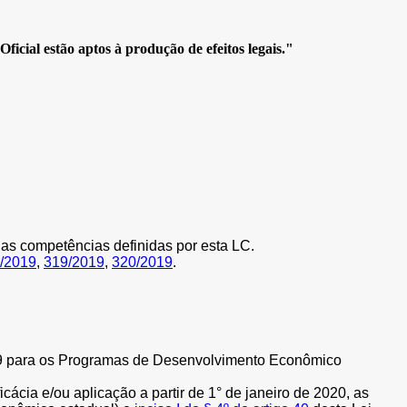
icial estão aptos à produção de efeitos legais."
s competências definidas por esta LC.
/2019
,
319/2019
,
320/2019
.
19 para os Programas de Desenvolvimento Econômico
icácia e/ou aplicação a partir de 1° de janeiro de 2020, as