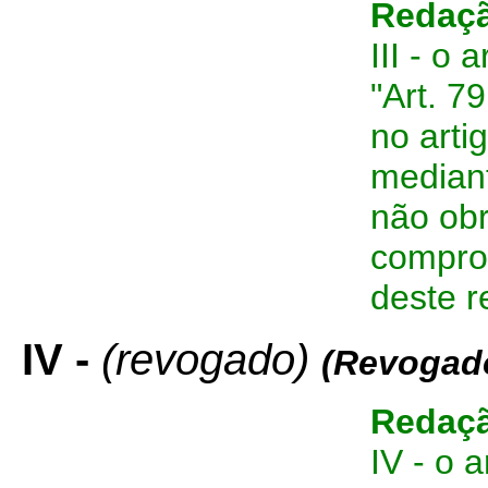
Redaçã
III - o 
"Art. 7
no arti
mediant
não obr
compro
deste r
IV -
(revogado)
(Revogad
Redaçã
IV - o a