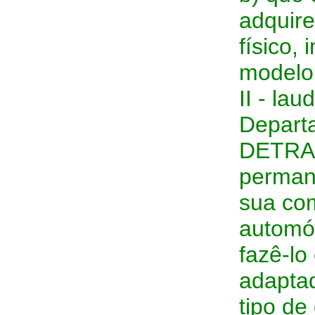
adquire
físico,
modelo
II - la
Departa
DETRAN 
permane
sua com
automóv
fazê-lo
adapta
tipo de