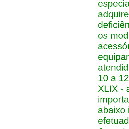
especia
adquire
deficiên
os mod
acessór
equipam
atendid
10 a 12
XLIX - 
importa
abaixo 
efetuad