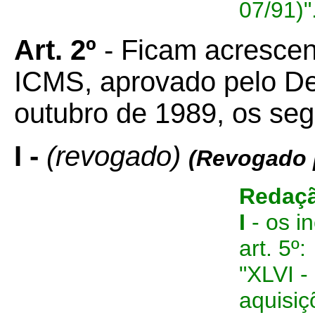
07/91)"
Art. 2º
- Ficam acresce
ICMS, aprovado pelo De
outubro de 1989, os segu
I -
(revogado)
(Revogado 
Redaçã
I
- os i
art. 5º:
"XLVI -
aquisiç