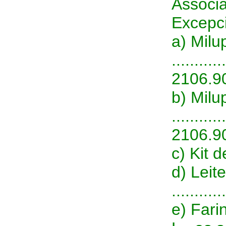
Associ
Excepci
a) Mil
............
2106.9
b) Mil
............
2106.9
c) Kit 
d) Leit
..........
e) Far