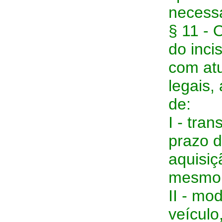
necessá
§ 11 - 
do inci
com atu
legais,
de:
I - tran
prazo d
aquisiç
mesmo t
II - mo
veículo