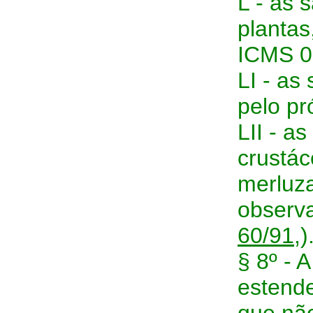
L - as 
plantas
ICMS 0
LI - as
pelo pr
LII - a
crustác
merluza
observa
60/91,
)
§ 8º - 
estende