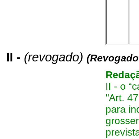
II -
(revogado)
(Revogado
Redaçã
II - o “
"Art. 4
para in
grosse
previst