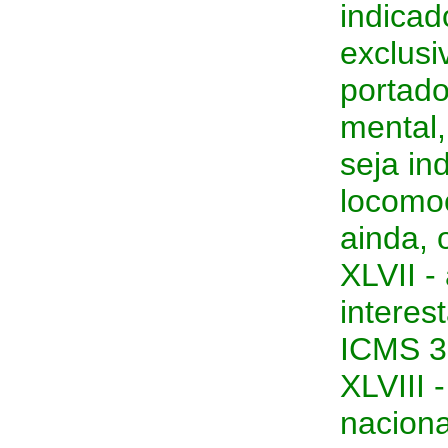
indicad
exclus
portado
mental,
seja in
locomo
ainda, 
XLVII -
interes
ICMS 3
XLVIII 
naciona