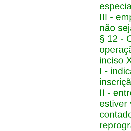
especia
III - e
não sej
§ 12 - 
operaçã
inciso 
I - ind
inscriç
II - ent
estiver 
contado
reprogr