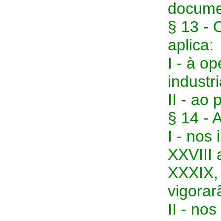
documen
§ 13 - 
aplica:
I - à o
industr
II - ao
§ 14 - 
I - nos 
XXVIII 
XXXIX, 
vigorar
II - nos