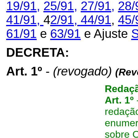
19/91,
25/91,
27/91,
28/
41/91,
4
2/91,
44/91
,
45/
61/91
e
63/91
e Ajuste
S
DECRETA:
Art. 1º
-
(revogado)
(Rev
Redaçã
Art. 1º
redação
enumer
sobre O