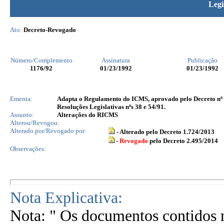
Legi
Ato:
Decreto-Revogado
Número/Complemento
Assinatura
Publicação
1176
/92
01/23/1992
01/23/1992
Ementa:
Adapta o Regulamento do ICMS, aprovado pelo Decreto nº 1
Resoluções Legislativas nºs 38 e 54/91.
Assunto:
Alterações do RICMS
Alterou/Revogou:
Alterado por/Revogado por:
- Alterado pelo Decreto 1.724/2013
-
Revogado
pelo Decreto 2.495/2014
Observações:
Nota Explicativa:
Nota: " Os documentos contidos n