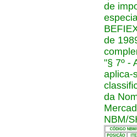
de imp
especi
BEFIEX
de 198
comple
"§ 7º -
aplica-
classif
da Nome
Mercad
NBM/S
CÓDIGO NBM
POSIÇÃO
IT