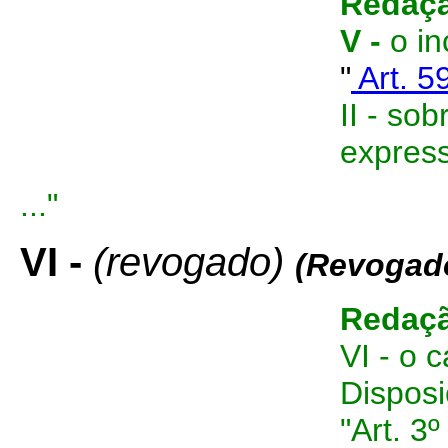
Redaçã
V -
o inc
"
Art. 5
II - so
expres
..."
VI -
(revogado)
(Revogad
Redaçã
VI - o 
Disposi
"Art. 3