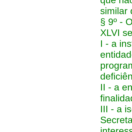
que não
similar
§ 9º - O
XLVI s
I - a in
entidad
progra
deficiên
II - a 
finalida
III - a
Secreta
interes