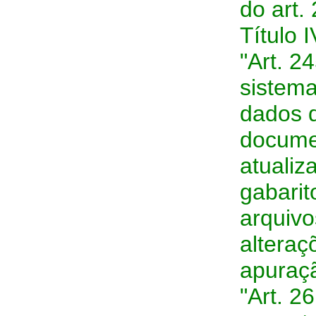
do art. 
Título 
"Art. 2
sistema
dados d
docume
atualiz
gabarit
arquivo
alteraç
apuraç
"Art. 2