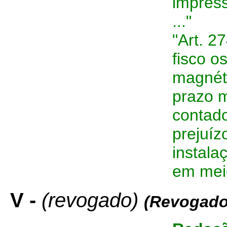
impres
..."
"Art. 2
fisco o
magnéti
prazo m
contado
prejuíz
instala
em mei
V -
(revogado)
(Revogado