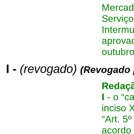
Mercad
Serviço
Intermu
aprovad
outubro
I -
(revogado)
(Revogado 
Redaçã
I
- o “ca
inciso 
“Art. 5
acordo 