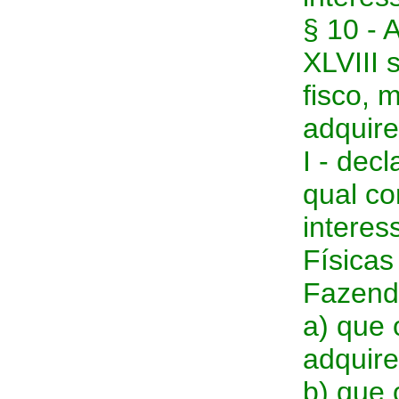
§ 10 - 
XLVIII 
fisco, 
adquire
I - dec
qual co
intere
Físicas
Fazend
a) que 
adquire
b) que 