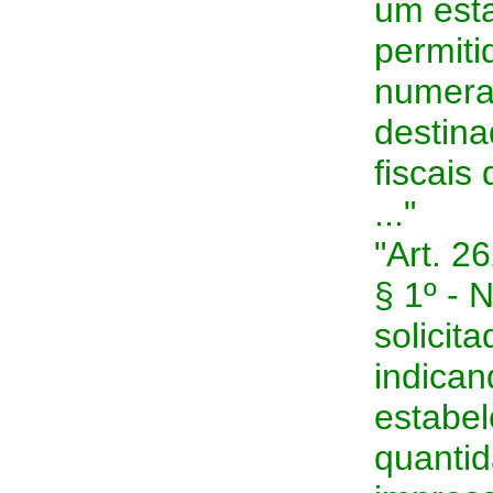
um est
permiti
numeraç
destin
fiscai
..."
"Art. 262
§ 1º - 
solicit
indican
estabe
quantid