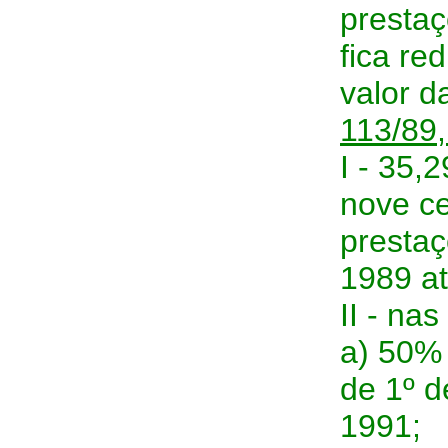
prestaç
fica re
valor 
113/89
,
I - 35,2
nove ce
prestaç
1989 a
II - na
a) 50% 
de 1º d
1991;