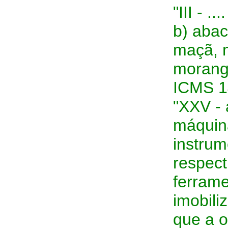
"III - ....
b) abac
maçã, 
morang
ICMS 1
"XXV - 
máquin
instrum
respect
ferrame
imobili
que a o