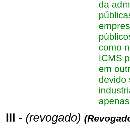
da admi
pública
empresa
público
como n
ICMS po
em outr
devido 
industr
apenas 
III -
(revogado)
(Revogado