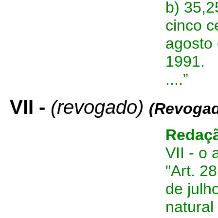
b) 35,25
cinco c
agosto
1991.
....”
VII -
(revogado)
(Revogad
Redaçã
VII - o
"Art. 2
de jul
natural