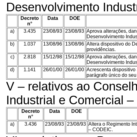
Desenvolvimento Indust
Decreto
Data
DOE
n°
a)
3.435
23/08/93
23/08/93
Aprova alterações, da
Desenvolvimento Indus
b)
1.037
13/08/96
13/08/96
Altera dispositivo do D
providências.
c)
2.818
15/12/98
15/12/98
Aprova alterações, da
Desenvolvimento Indus
d)
1.141
26/01/00
26/01/00
Acrescenta dispositiv
parágrafo único do seu 
V – relativos ao Conse
Industrial e Comercial 
Decreto
Data
DOE
n°
a)
3.436
23/08/93
23/08/93
Altera o Regimento In
– CODEIC.