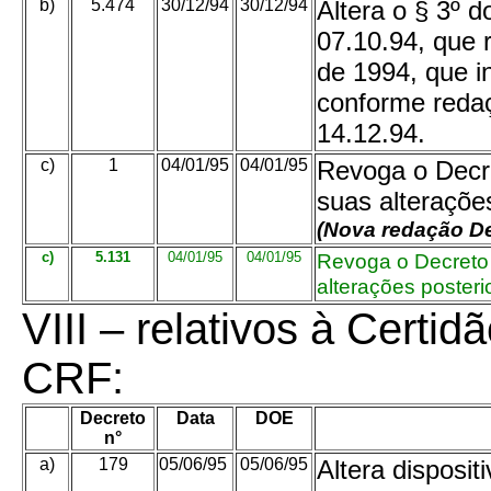
b)
5.474
30/12/94
30/12/94
Altera o § 3º d
07.10.94, que 
de 1994, que i
conforme redaç
14.12.94.
c)
1
04/01/95
04/01/95
Revoga o Decre
suas alterações
(Nova redação D
c)
5.131
04/01/95
04/01/95
Revoga o Decreto 
alterações posteri
VIII – relativos à Certi
CRF:
Decreto
Data
DOE
n°
a)
179
05/06/95
05/06/95
Altera disposit