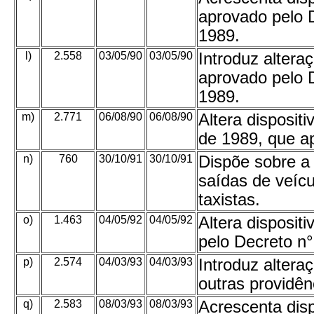
aprovado pelo D
1989.
l)
2.558
03/05/90
03/05/90
Introduz alter
aprovado pelo D
1989.
m)
2.771
06/08/90
06/08/90
Altera disposit
de 1989, que a
n)
760
30/10/91
30/10/91
Dispõe sobre a
saídas de veícu
taxistas.
o)
1.463
04/05/92
04/05/92
Altera disposi
pelo Decreto n°
p)
2.574
04/03/93
04/03/93
Introduz alter
outras providên
q)
2.583
08/03/93
08/03/93
Acrescenta dis