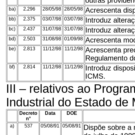
outras providen
ba)
2.296
28/05/98
28/05/98
Acrescenta dis
bb)
2.375
03/07/98
03/07/98
Introduz alter
bc)
2.437
31/07/98
31/07/98
Introduz alter
bd)
2.503
31/08/98
01/09/98
Acrescenta mod
be)
2.813
11/12/98
11/12/98
Acrescenta prec
Regulamento d
bf)
2.814
11/12/98
11/12/98
Introduz dispos
ICMS.
III – relativos ao Prog
Industrial do Estado d
Decreto
Data
DOE
n°
a)
537
05/08/91
05/08/91
Dispõe sobre a 