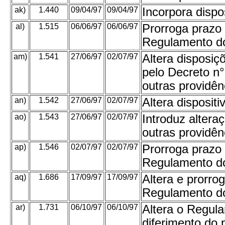
ak)
1.440
09/04/97
09/04/97
Incorpora disp
al)
1.515
06/06/97
06/06/97
Prorroga prazo 
Regulamento do
am)
1.541
27/06/97
02/07/97
Altera disposi
pelo Decreto n°
outras providên
an)
1.542
27/06/97
02/07/97
Altera disposi
ao)
1.543
27/06/97
02/07/97
Introduz alter
outras providên
ap)
1.546
02/07/97
02/07/97
Prorroga prazo 
Regulamento do
aq)
1.686
17/09/97
17/09/97
Altera e prorro
Regulamento d
ar)
1.731
06/10/97
06/10/97
Altera o Regul
diferimento do