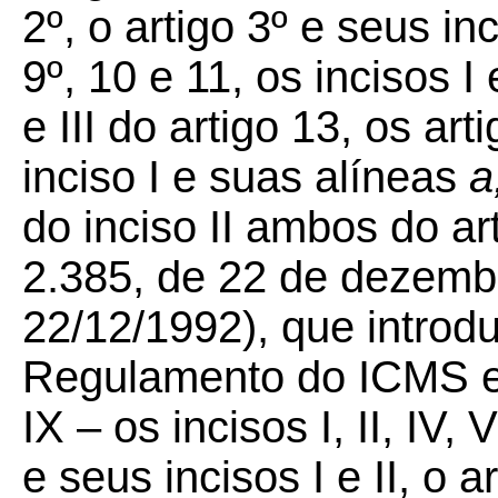
2º, o artigo 3º e seus inci
9º, 10 e 11, os incisos I 
e III do artigo 13, os a
inciso I e suas alíneas
a
do inciso II ambos do ar
2.385, de 22 de dezem
22/12/1992), que introd
Regulamento do ICMS e 
IX – os incisos I, II, IV, 
e seus incisos I e II, o ar