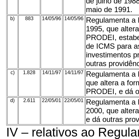
de julho de 1988
maio de 1991.
b)
883
14/05/96
14/05/96
Regulamenta a L
1995, que alter
PRODEI, estabe
de ICMS para as
investimentos p
outras providênc
c)
1.828
14/11/97
14/11/97
Regulamenta a L
que altera a fo
PRODEI, e dá ou
d)
2.611
22/05/01
22/05/01
Regulamenta a L
2000, que alter
e dá outras prov
IV – relativos ao Regu