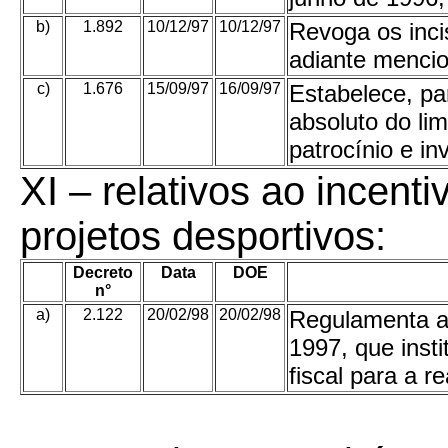
b)
1.892
10/12/97
10/12/97
Revoga os incis
adiante mencio
c)
1.676
15/09/97
16/09/97
Estabelece, pa
absoluto do lim
patrocínio e in
XI –
relativos ao incenti
projetos desportivos:
Decreto
Data
DOE
n°
a)
2.122
20/02/98
20/02/98
Regulamenta a 
1997, que inst
fiscal para a r