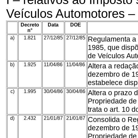
Veículos Automotores –
Decreto
Data
DOE
n°
a)
1.821
27/12/85
27/12/85
Regulamenta a 
1985, que disp
de Veículos Au
b)
1.925
11/04/86
11/04/86
Altera a redaçã
dezembro de 19
estabelece disp
c)
1.995
30/04/86
30/04/86
Altera o prazo 
Propriedade de
trata o art. 10 
d)
2.432
21/01/87
21/01/87
Consolida o Reg
dezembro de 19
Propriedade de