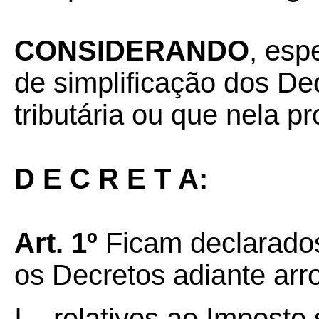
CONSIDERANDO
, esp
de simplificação dos De
tributária ou que nela p
D E C R E T A:
Art. 1º
Ficam declarado
os Decretos adiante arr
I –
relativos ao Imposto