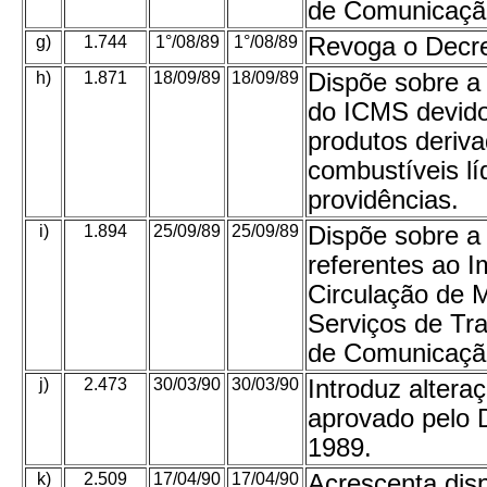
de Comunicação
g)
1.744
1°/08/89
1°/08/89
Revoga o Decret
h)
1.871
18/09/89
18/09/89
Dispõe sobre a 
do ICMS devid
produtos deriva
combustíveis lí
providências.
i)
1.894
25/09/89
25/09/89
Dispõe sobre a 
referentes ao I
Circulação de 
Serviços de Tra
de Comunicação
j)
2.473
30/03/90
30/03/90
Introduz alter
aprovado pelo D
1989.
k)
2.509
17/04/90
17/04/90
Acrescenta dis