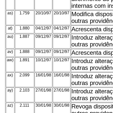
internas com i
as)
1.759
20/10/97
20/10/97
Modifica dispo
outras providên
at)
1.880
04/12/97
04/12/97
Acrescenta dis
au)
1.887
09/12/97
09/12/97
Introduz alter
outras providên
av)
1.888
09/12/97
09/12/97
Acrescenta dis
aw)
1.891
10/12/97
10/12/97
Introduz alter
outras providên
ax)
2.099
16/01/98
16/01/98
Introduz alter
outras providên
ay)
2.103
27/01/98
27/01/98
Introduz alter
outras providên
az)
2.111
30/01/98
30/01/98
Revoga disposi