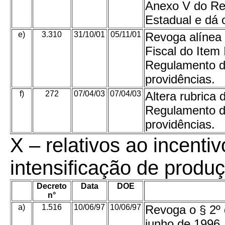
Anexo V do Re
Estadual e dá 
e)
3.310
31/10/01
05/11/01
Revoga alínea
Fiscal do Item 
Regulamento do
providências.
f)
272
07/04/03
07/04/03
Altera rubrica 
Regulamento do
providências.
X –
relativos ao incentiv
intensificação de produç
Decreto
Data
DOE
n°
a)
1.516
10/06/97
10/06/97
Revoga o § 2º 
junho de 1996,