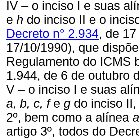
IV –
o inciso I e suas a
e
h
do inciso II e o incis
Decreto n° 2.934
, de 1
17/10/1990), que dispõe
Regulamento do ICMS b
1.944, de 6 de outubro 
V –
o inciso I e suas al
a, b, c, f
e
g
do inciso II,
2º, bem como a alínea
artigo 3º, todos do Decr