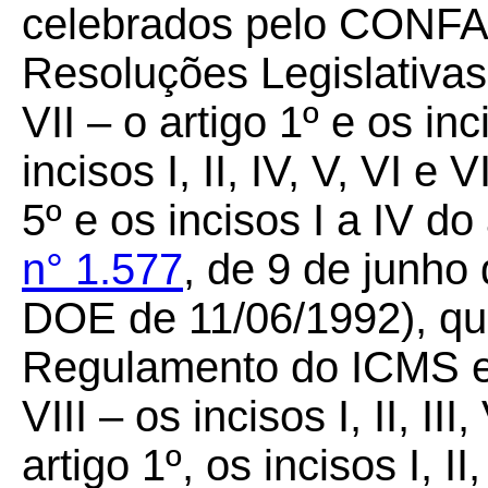
celebrados pelo CONFAZ
Resoluções Legislativas
VII –
o artigo 1º e os i
incisos I, II, IV, V, VI e 
5º e os incisos I a IV do
n° 1.577
, de 9 de junho
DOE de 11/06/1992), que
Regulamento do ICMS e 
VIII – os incisos I, II, III
artigo 1º, os incisos I, II,