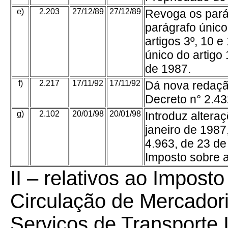
e)
2.203
27/12/89
27/12/89
Revoga os parág
parágrafo únic
artigos 3º, 10 e
único do artigo
de 1987.
f)
2.217
17/11/92
17/11/92
Dá nova redação
Decreto n° 2.43
g)
2.102
20/01/98
20/01/98
Introduz altera
janeiro de 1987
4.963, de 23 d
Imposto sobre 
II – relativos ao Impost
Circulação de Mercador
Serviços de Transporte I