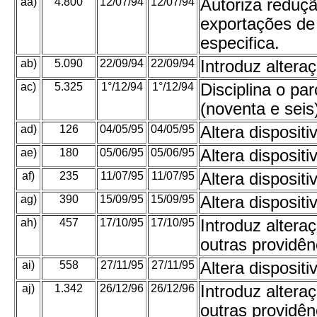
aa)
4.800
12/07/94
12/07/94
Autoriza reduç
exportações de
especifica.
ab)
5.090
22/09/94
22/09/94
Introduz alter
ac)
5.325
1°/12/94
1°/12/94
Disciplina o pa
(noventa e seis
ad)
126
04/05/95
04/05/95
Altera disposi
ae)
180
05/06/95
05/06/95
Altera disposi
af)
235
11/07/95
11/07/95
Altera disposi
ag)
390
15/09/95
15/09/95
Altera disposi
ah)
457
17/10/95
17/10/95
Introduz alter
outras providên
ai)
558
27/11/95
27/11/95
Altera disposi
aj)
1.342
26/12/96
26/12/96
Introduz alter
outras providên