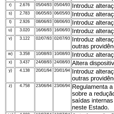
r)
2.676
05/04/93
05/04/93
Introduz alter
s)
2.783
06/05/93
06/05/93
Introduz alter
t)
2.926
08/06/93
08/06/93
Introduz alter
u)
3.020
16/06/93
16/06/93
Introduz alter
v)
3.122
02/07/93
02/07/93
Introduz alter
outras providên
w)
3.358
10/08/93
10/08/93
Introduz alter
x)
3.437
24/08/93
24/08/93
Altera disposi
y)
4.138
20/01/94
20/01/94
Introduz alter
outras providên
z)
4.758
23/06/94
23/06/94
Regulamenta a L
sobre a reduçã
saídas internas
neste Estado.