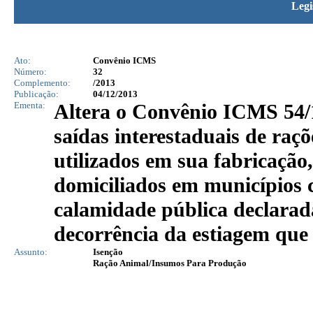
Legi
Ato:
Convênio ICMS
Número:
32
Complemento:
/2013
Publicação:
04/12/2013
Ementa:
Altera o Convênio ICMS 54/
saídas interestaduais de raç
utilizados em sua fabricação,
domiciliados em municípios 
calamidade pública declarad
decorrência da estiagem que 
Assunto:
Isenção
Ração Animal/Insumos Para Produção