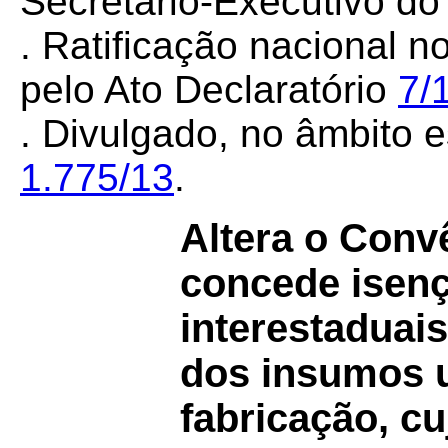
Secretário-Executivo d
. Ratificação nacional n
pelo Ato Declaratório
7/
. Divulgado, no âmbito e
1.775/13
.
Altera o Con
concede isen
interestaduai
dos insumos u
fabricação, cu