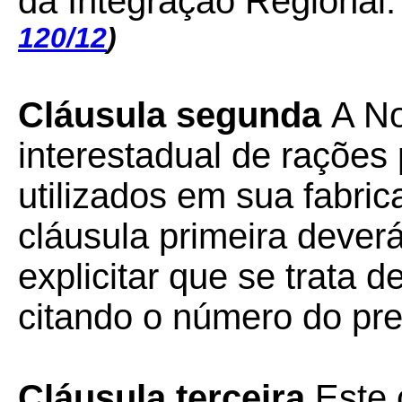
da Integração Regional.
120/12
)
((
Cláusula segunda
A No
interestadual de rações
utilizados em sua fabric
cláusula primeira deve
explicitar que se trata 
citando o número do pre
Cláusula terceira
Este 