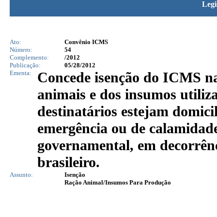
Legi
Ato:
Convênio ICMS
Número:
54
Complemento:
/2012
Publicação:
05/28/2012
Ementa:
Concede isenção do ICMS nas
animais e dos insumos utiliz
destinatários estejam domici
emergência ou de calamidade
governamental, em decorrênc
brasileiro.
Assunto:
Isenção
Ração Animal/Insumos Para Produção