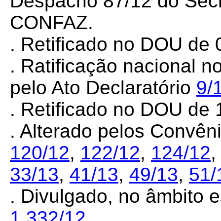
Despacho 87/12 do Secr
CONFAZ.
. Retificado no DOU de 0
. Ratificação nacional n
pelo Ato Declaratório
9/
. Retificado no DOU de 1
. Alterado pelos Convê
120/12
,
122/12
,
124/12
33/13
,
41/13
,
49/13
,
51/
. Divulgado, no âmbito e
1.332/12