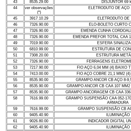
43
8535.29.00
DISJUNTOR 69 
44
ver observações
ELETRODUTO DE AÇO 
(*)
45
3917.10.29
ELETRODUTO DE
46
7326.90.00
ELO-BOLETO CURTO C
47
7326.90.00
EMENDA CUNHA CORDOAL
48
7326.90.00
EMENDA PREFOR TOTAL CAA 1
49
7019.90.00
ESFERA SINALIZ
50
6810.99.00
ESTRUTURA DE CO
51
7308.20.00
ESTRUTURA METÁ
52
7326.90.00
FERRAGENS ELETROM
53
7217.90.00
FIO AÇO 6,04 MM (4) BAIXO
54
7413.00.00
FIO AÇO COBRE 21,1 MM2 (4) 
55
8535.90.00
GRAMPO ANCOR CB AÇO 8-9
56
8535.90.00
GRAMPO ANCOR CB CAA 107 MM2
57
8535.90.00
GRAMPO ANCORAGEM CB CAA 336,
58
7616.99.00
GRAMPO SUSPENSÃO CAA 052-170 M
ARMADURA
59
7616.99.00
GRAMPO SUSPENSÃO CB AÇ
60
9405.40.90
ILUMINAÇÃO
61
9026.80.00
INDICADOR DIGITAL U
62
9405.40.90
ILUMINAÇÃO