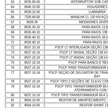
63
8535.90.00
INTERRUPTOR SOB CAR
64
8546.10.00
ISOLADORES
65
8539.32.00
LUMINÁRIA
66
7326.90.00
MANILHA CL 120 KN AÇ
67
9028.30
MEDIDORES DIVE
68
8535.40.10
PARA RAIOS 13,8
69
8535.40.10
PARA RAIOS 138
70
8535.40.10
PARA RAIOS 34,5
71
8535.40.10
PARA RAIOS 69 
72
8537.10.19
PSCP LT INTERLIGADA SEÇÃO 13
73
8537.10.19
PSCP LT RADIAL SEÇÃO 138 k
74
8537.10.19
PSCP LT RADIAL SEÇÃO 138 k
75
8537.10.19
PSCP PARA BANCO E REA
76
8537.10.19
PSCP PARA TRANSFORMADOR 
77
8537.10.19
PSCP SEÇÃO DE DISJUNTOR DE TRAN
BAY
78
8537.10.19
PSCP TIPO 2 SEÇÕES DE 13,8 kV C
79
8537.10.19
PSCP TIPO TRANSFORMADOR 69 A
ATERRAMENTO COM 
80
8537.10.19
PSCP TIPO TRANSFORMADOR 69 A 1
81
8504.10.00
REATOR DE AMORTECIMENTO, 300
82
8504.10.00
REATOR SHUNT 13