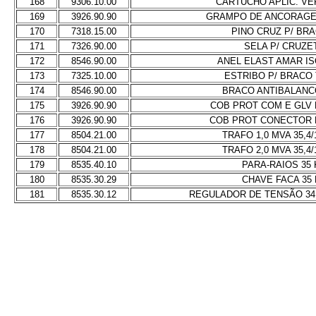
168
9306.10.00
CARTUCHO APLIC. V
169
3926.90.90
GRAMPO DE ANCORAGE
170
7318.15.00
PINO CRUZ P/ BR
171
7326.90.00
SELA P/ CRUZE
172
8546.90.00
ANEL ELAST AMAR IS
173
7325.10.00
ESTRIBO P/ BRACO 
174
8546.90.00
BRACO ANTIBALANC
175
3926.90.90
COB PROT COM E GLV 
176
3926.90.90
COB PROT CONECTOR 
177
8504.21.00
TRAFO 1,0 MVA 35,4/
178
8504.21.00
TRAFO 2,0 MVA 35,4/
179
8535.40.10
PARA-RAIOS 35 
180
8535.30.29
CHAVE FACA 35
181
8535.30.12
REGULADOR DE TENSÃO 34,