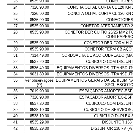
23
8535.90.00
CONECTORE
24
7326.90.00
CONCHA OLHAL CURTA CL 120 KN
25
7326.90.00
CONCHA OLHAL CURTA CL 120 KN
26
8536.90.00
CONECTORE
27
8535.90.00
CONETOR ATERRAMENTO 2 
28
8535.90.00
CONETOR DER CU FIO 25/25 MM2 
CONTRAPES
29
8535.90.00
CONETOR DER FORM H CB
30
8535.90.00
CONETOR TERM CB AÇO 
31
7314.49.00
CORDOALHA DE AÇO COBREADO (MA
32
8537.20.00
CUBICULO COM DISJUNT
33
8536.49.00
EQUIPAMENTOS DIVERSOS (TRANSDUTO
34
9031.80.90
EQUIPAMENTOS DIVERSOS (TRANSDUTO
35
ver observações
EQUIPAMENTOS GERAIS DA SE (ILUMIN
(**)
SPCI, ESGOTO
36
7019.90.00
ESPAÇADOR AMORTEC-ESF
37
7326.90.00
ESPAÇADOR AMORTEC-ESF
38
8537.20.00
CUBICULO COM DISJUNT
39
8538.10.00
CUBICULO DE SERVIÇOS 
40
8538.10.00
CUBICULO DUPLEX 
41
8535.29.00
DISJUNTOR 138 
42
8535.29.00
DISJUNTOR 138 kV (P