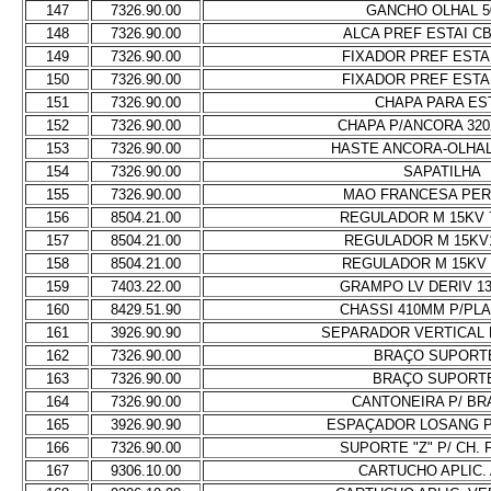
147
7326.90.00
GANCHO OLHAL 5
148
7326.90.00
ALCA PREF ESTAI CB
149
7326.90.00
FIXADOR PREF ESTA
150
7326.90.00
FIXADOR PREF ESTA
151
7326.90.00
CHAPA PARA ES
152
7326.90.00
CHAPA P/ANCORA 32
153
7326.90.00
HASTE ANCORA-OLHAL
154
7326.90.00
SAPATILHA
155
7326.90.00
MAO FRANCESA PER
156
8504.21.00
REGULADOR M 15KV 
157
8504.21.00
REGULADOR M 15KV
158
8504.21.00
REGULADOR M 15KV 
159
7403.22.00
GRAMPO LV DERIV 1
160
8429.51.90
CHASSI 410MM P/PLA
161
3926.90.90
SEPARADOR VERTICAL 
162
7326.90.00
BRAÇO SUPORT
163
7326.90.00
BRAÇO SUPORT
164
7326.90.00
CANTONEIRA P/ BR
165
3926.90.90
ESPAÇADOR LOSANG P
166
7326.90.00
SUPORTE "Z" P/ CH. 
167
9306.10.00
CARTUCHO APLIC.