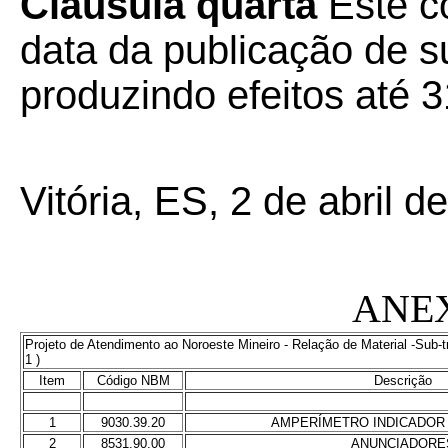
Cláusula quarta
Este co
data da publicação de su
produzindo efeitos até 
Vitória, ES, 2 de abril d
ANE
Projeto de Atendimento ao Noroeste Mineiro - Relação de Material -Sub-t
1 )
Item
Código NBM
Descrição
1
9030.39.20
AMPERÍMETRO INDICADOR
2
8531.90.00
ANUNCIADORE