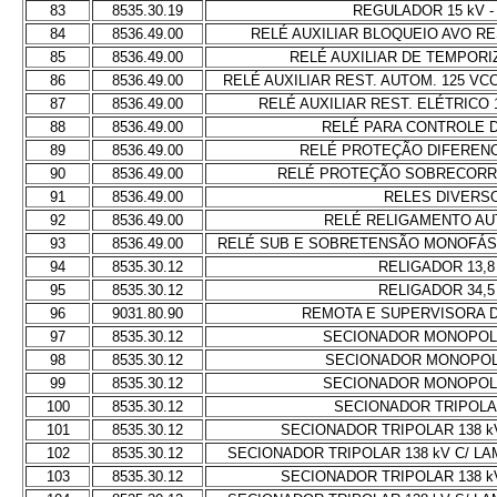
83
8535.30.19
REGULADOR 15 kV -
84
8536.49.00
RELÉ AUXILIAR BLOQUEIO AVO RES
85
8536.49.00
RELÉ AUXILIAR DE TEMPORI
86
8536.49.00
RELÉ AUXILIAR REST. AUTOM. 125 VCC
87
8536.49.00
RELÉ AUXILIAR REST. ELÉTRICO 1
88
8536.49.00
RELÉ PARA CONTROLE 
89
8536.49.00
RELÉ PROTEÇÃO DIFERENC
90
8536.49.00
RELÉ PROTEÇÃO SOBRECORR
91
8536.49.00
RELES DIVERS
92
8536.49.00
RELÉ RELIGAMENTO A
93
8536.49.00
RELÉ SUB E SOBRETENSÃO MONOFÁ
94
8535.30.12
RELIGADOR 13,8
95
8535.30.12
RELIGADOR 34,5
96
9031.80.90
REMOTA E SUPERVISORA 
97
8535.30.12
SECIONADOR MONOPOLA
98
8535.30.12
SECIONADOR MONOPOLA
99
8535.30.12
SECIONADOR MONOPOLA
100
8535.30.12
SECIONADOR TRIPOLAR
101
8535.30.12
SECIONADOR TRIPOLAR 138 k
102
8535.30.12
SECIONADOR TRIPOLAR 138 kV C/ L
103
8535.30.12
SECIONADOR TRIPOLAR 138 k