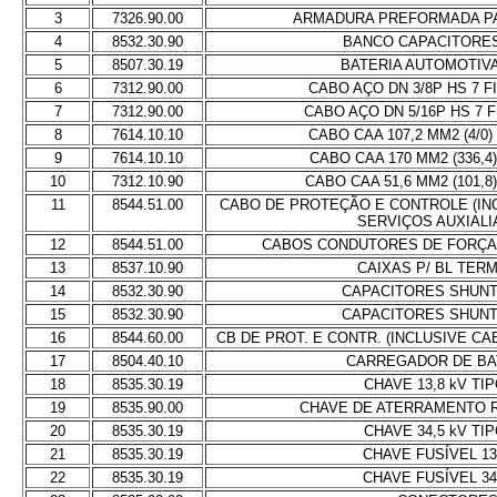
3
7326.90.00
ARMADURA PREFORMADA P
4
8532.30.90
BANCO CAPACITORES
5
8507.30.19
BATERIA AUTOMOTIVA
6
7312.90.00
CABO AÇO DN 3/8P HS 7 F
7
7312.90.00
CABO AÇO DN 5/16P HS 7 
8
7614.10.10
CABO CAA 107,2 MM2 (4/0)
9
7614.10.10
CABO CAA 170 MM2 (336,4)
10
7312.10.90
CABO CAA 51,6 MM2 (101,8
11
8544.51.00
CABO DE PROTEÇÃO E CONTROLE (IN
SERVIÇOS AUXIALI
12
8544.51.00
CABOS CONDUTORES DE FORÇA 
13
8537.10.90
CAIXAS P/ BL TERM
14
8532.30.90
CAPACITORES SHUNT 
15
8532.30.90
CAPACITORES SHUNT 
16
8544.60.00
CB DE PROT. E CONTR. (INCLUSIVE CA
17
8504.40.10
CARREGADOR DE BA
18
8535.30.19
CHAVE 13,8 kV TI
19
8535.90.00
CHAVE DE ATERRAMENTO R
20
8535.30.19
CHAVE 34,5 kV TI
21
8535.30.19
CHAVE FUSÍVEL 13
22
8535.30.19
CHAVE FUSÍVEL 34