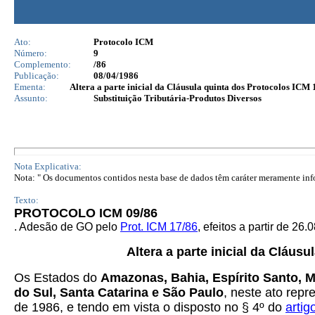
Ato:
Protocolo ICM
Número:
9
Complemento:
/86
Publicação:
08/04/1986
Ementa:
Altera a parte inicial da Cláusula quinta dos Protocolos ICM 
Assunto:
Substituição Tributária-Produtos Diversos
Nota Explicativa:
Nota: " Os documentos contidos nesta base de dados têm caráter meramente infor
Texto:
PROTOCOLO ICM 09/86
. Adesão de GO pelo
Prot. ICM 17/86
, efeitos a partir de 26.
Altera a parte inicial da Cláus
Os Estados do
Amazonas, Bahia, Espírito Santo, M
do Sul, Santa Catarina e São Paulo
, neste ato repr
de 1986, e tendo em vista o disposto no § 4º do
artig