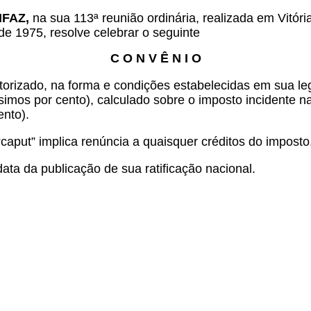
ONFAZ,
na sua 113ª reunião ordinária, realizada em Vitóri
de 1975, resolve celebrar o seguinte
C O N V Ê N I O
orizado, na forma e condições estabelecidas em sua le
mos por cento), calculado sobre o imposto incidente na 
ento).
“caput” implica renúncia a quaisquer créditos do imposto
ata da publicação de sua ratificação nacional.