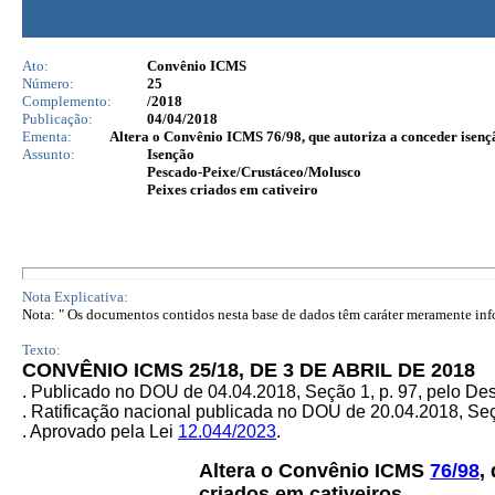
Ato:
Convênio ICMS
Número:
25
Complemento:
/2018
Publicação:
04/04/2018
Ementa:
Altera o Convênio ICMS 76/98, que autoriza a conceder isençã
Assunto:
Isenção
Pescado-Peixe/Crustáceo/Molusco
Peixes criados em cativeiro
Nota Explicativa:
Nota: " Os documentos contidos nesta base de dados têm caráter meramente infor
Texto:
CONVÊNIO ICMS 25/18, DE 3 DE ABRIL DE 2018
.
Publicado no DOU de 04.04.2018, Seção 1, p. 97, pelo De
. Ratificação nacional publicada no DOU de 20.04.2018, Seçã
. Aprovado pela Lei
12.044/2023
.
Altera o Convênio ICMS
76/98
,
criados em cativeiros.