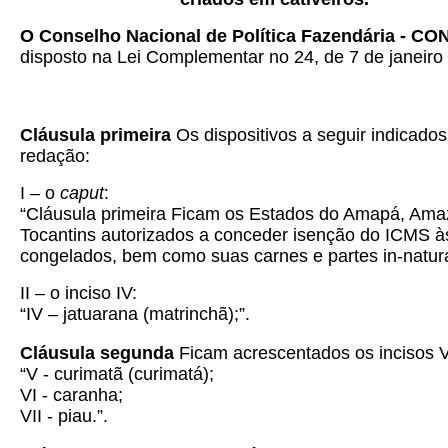
O Conselho Nacional de Política Fazendária - C
disposto na Lei Complementar no 24, de 7 de janeiro 
Cláusula primeira
Os dispositivos a seguir indicado
redação:
I – o
caput
:
“Cláusula primeira Ficam os Estados do Amapá, Ama
Tocantins autorizados a conceder isenção do ICMS às 
congelados, bem como suas carnes e partes in-natura
II – o inciso IV:
“IV – jatuarana (matrinchã);”.
Cláusula segunda
Ficam acrescentados os incisos V,
“V - curimatã (curimatá);
VI - caranha;
VII - piau.”.