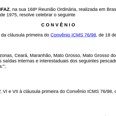
ONFAZ
, na sua 168ª Reunião Ordinária, realizada em Brasí
de 1975, resolve celebrar o seguinte
C O N V Ê N I O
s da cláusula primeira do
Convênio ICMS 76/98
, de 18 d
zonas, Ceará, Maranhão, Mato Grosso, Mato Grosso do
saídas internas e interestaduais dos seguintes pescados
:”;
 VI e VII à cláusula primeira
do Convênio ICMS 76/98, 