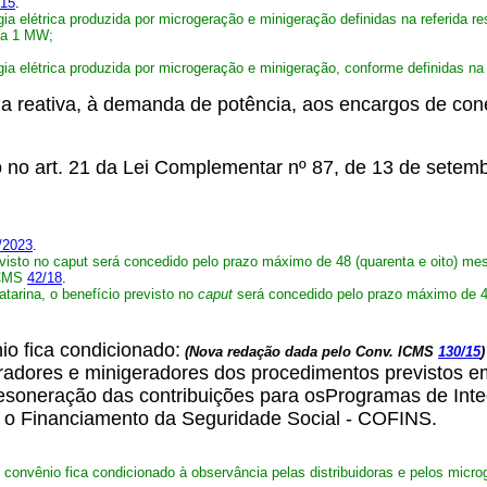
/15
.
a elétrica produzida por microgeração e minigeração definidas na referida re
 a 1 MW;
a elétrica produzida por microgeração e minigeração, conforme definidas na 
rgia reativa, à demanda de potência, aos encargos de co
sto no art. 21 da Lei Complementar nº 87, de 13 de setem
/2023
.
visto no caput será concedido pelo prazo máximo de 48 (quarenta e oito) mes
ICMS
42/18
.
tarina, o benefício previsto no
caput
será concedido pelo prazo máximo de 48
io fica condicionado:
(Nova redação dada pelo Conv. ICMS
130/15
)
geradores e minigeradores dos procedimentos previstos e
esoneração das contribuições para osProgramas de Int
a o Financiamento da Seguridade Social - COFINS.
 convênio fica condicionado à observância pelas distribuidoras e pelos micr