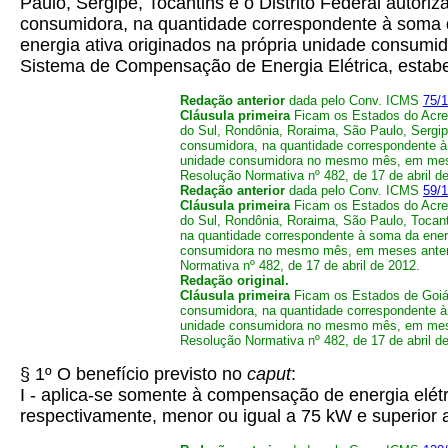
Paulo, Sergipe, Tocantins e o Distrito Federal autori
consumidora, na quantidade correspondente à soma da
energia ativa originados na própria unidade consum
Sistema de Compensação de Energia Elétrica, estabe
Redação anterior
dada pelo Conv. ICMS
75/
Cláusula primeira
Ficam os Estados do Acre,
do Sul, Rondônia, Roraima, São Paulo, Sergipe
consumidora, na quantidade correspondente à 
unidade consumidora no mesmo mês, em meses
Resolução Normativa nº 482, de 17 de abril d
Redação anterior
dada pelo Conv. ICMS
59/1
Cláusula primeira
Ficam os Estados do Acre,
do Sul, Rondônia, Roraima, São Paulo, Tocanti
na quantidade correspondente à soma da energi
consumidora no mesmo mês, em meses anterio
Normativa nº 482, de 17 de abril de 2012.
Redação original.
Cláusula primeira
Ficam os Estados de Goiás
consumidora, na quantidade correspondente à 
unidade consumidora no mesmo mês, em meses
Resolução Normativa nº 482, de 17 de abril d
§ 1º O benefício previsto no
caput
:
I - aplica-se somente à compensação de energia elétr
respectivamente, menor ou igual a 75 kW e superior