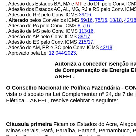
. Adesão dos Estados
BA, MA e
MT
e do DF pelo Conv. IC
. Adesão dos Estados AC, AL, MG, RJ e RS pelo Conv. IC
. Adesão de RR pelo Conv. ICMS
39/16
.
.
Alterado
pelos Convênios ICMS
59/16
,
75/16
,
18/18
,
42/1
. Adesão do PA pelo Conv. ICMS
81/16
.
. Adesão de MS pelo Conv. ICMS
113/16
.
. Adesão do AP pelo Conv. ICMS
39/17
.
. Adesão do ES pelo Conv. ICMS
215/17
.
. Adesão do AM, PR e SC pelo Conv. ICMS
42/18
.
. Aprovado pela Lei
12.044/2023
.
Autoriza a conceder isenção nas
de Compensação de Energia Elét
ANEEL.
O Conselho Nacional de Política Fazendária - C
vista o disposto na Lei Complementar nº 24, de 7 de
Elétrica – ANEEL, resolve celebrar o seguinte:
Cláusula primeira
Ficam os Estados do Acre, Alagoa
Minas Gerais, Pará, Paraíba, Paraná, Pernambuco, Pi