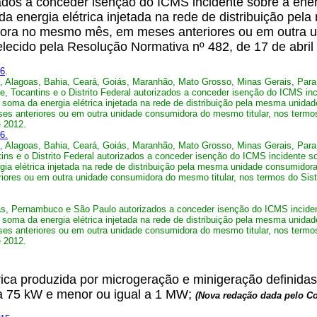
zados a conceder isenção do ICMS incidente sobre a energ
 energia elétrica injetada na rede de distribuição pe
idora no mesmo mês, em meses anteriores ou em outra u
lecido pela Resolução Normativa nº 482, de 17 de abril
16
.
 Alagoas, Bahia, Ceará, Goiás, Maranhão, Mato Grosso, Minas Gerais, Paraí
, Tocantins e o Distrito Federal autorizados a conceder isenção do ICMS incid
soma da energia elétrica injetada na rede de distribuição pela mesma unidad
 anteriores ou em outra unidade consumidora do mesmo titular, nos termos
e 2012.
6.
 Alagoas, Bahia, Ceará, Goiás, Maranhão, Mato Grosso, Minas Gerais, Paraí
ns e o Distrito Federal autorizados a conceder isenção do ICMS incidente sob
a elétrica injetada na rede de distribuição pela mesma unidade consumidora 
res ou em outra unidade consumidora do mesmo titular, nos termos do Sist
, Pernambuco e São Paulo autorizados a conceder isenção do ICMS incidente s
soma da energia elétrica injetada na rede de distribuição pela mesma unidad
 anteriores ou em outra unidade consumidora do mesmo titular, nos termos
e 2012.
ica produzida por microgeração e minigeração definidas n
 a 75 kW e menor ou igual a 1 MW;
(Nova redação dada pelo C