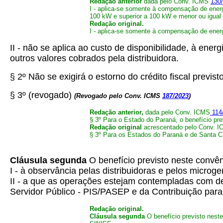
Redação anterior
dada pelo Conv. ICMS
130
I - aplica-se somente à compensação de energi
100 kW e superior a 100 kW e menor ou igual
Redação original.
I - aplica-se somente à compensação de energi
II - não se aplica ao custo de disponibilidade, à ene
outros valores cobrados pela distribuidora.
§ 2º Não se exigirá o estorno do crédito fiscal previ
§ 3º (revogado)
(Revogado pelo Conv. ICMS
187/2023
)
Redação anterior,
dada pelo Conv. ICMS
114
§ 3º Para o Estado do Paraná, o benefício pre
Redação original
acrescentado pelo Conv. 
§ 3º Para os Estados do Paraná e de Santa Ca
Cláusula segunda
O benefício previsto neste convên
I - à observância pelas distribuidoras e pelos micro
II - a que as operações estejam contempladas com d
Servidor Público - PIS/PASEP e da Contribuição par
Redação original.
Cláusula segunda
O benefício previsto neste