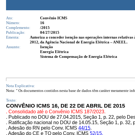
Ato:
Convênio ICMS
Número:
16
Complemento:
/2015
Publicação:
04/27/2015
Ementa:
Autoriza a conceder isenção nas operações internas relativas 
2012, da Agência Nacional de Energia Elétrica – ANEEL.
Assunto:
Isenção
Energia Elétrica
Sistema de Compensação de Energia Elétrica
Nota Explicativa:
Nota: " Os documentos contidos nesta base de dados têm caráter meramente infor
Texto:
CONVÊNIO ICMS 16, DE 22 DE ABRIL DE 2015
. Consolidado até o Convênio ICMS 187/20
23.
. Publicado no DOU de 27.04.2015, Seção 1, p. 22, pelo D
.
Ratificação nacional no DOU de 14.05.15, Seção 1, p. 32, 
. Adesão do RN pelo Conv. ICMS
44/15
.
. Adesão do
CE e TO pelo Conv. ICMS
52/15.