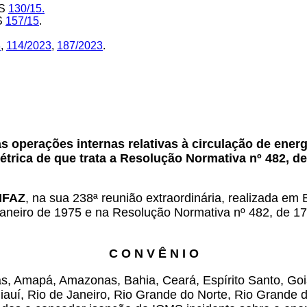
MS
130/15.
MS
157/15
.
8
,
114/2023
,
187/2023
.
 operações internas relativas à circulação de energi
rica de que trata a Resolução Normativa nº 482, de 
ONFAZ
, na sua 238ª reunião extraordinária, realizada em 
 janeiro de 1975 e na Resolução Normativa nº 482, de 17
C O N V Ê N I O
s, Amapá, Amazonas, Bahia, Ceará, Espírito Santo, Go
auí, Rio de Janeiro, Rio Grande do Norte, Rio Grande 