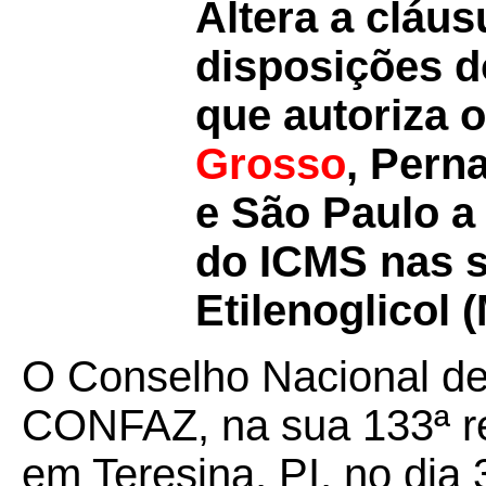
Altera a cláu
disposições 
que autoriza 
Grosso
, Pern
e São Paulo a 
do ICMS nas s
Etilenoglicol 
O Conselho Nacional de 
CONFAZ, na sua 133ª reu
em Teresina, PI, no dia 