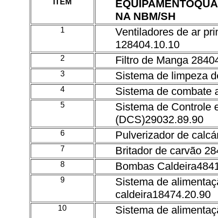
ITEM
EQUIPAMENTOQUA
NA NBM/SH
1
Ventiladores de ar pr
128404.10.10
2
Filtro de Manga 2840
3
Sistema de limpeza d
4
Sistema de combate a
5
Sistema de Controle e
(DCS)29032.89.90
6
Pulverizador de calcá
7
Britador de carvão 2
8
Bombas Caldeira4841
9
Sistema de alimentaç
caldeira18474.20.90
10
Sistema de alimentaç