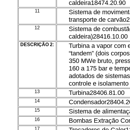
caldeira18474.20.90
11
Sistema de moviment
transporte de carvão
12
Sistema de combustão
caldeira)28416.10.00
DESCRIÇÃO 2:
Turbina a vapor com e
“tandem” (dois corpo
350 MWe bruto, press
160 a 175 bar e temp
adotados de sistemas
controle e isolamento
13
Turbina28406.81.00
14
Condensador28404.2
15
Sistema de alimentaç
16
Bombas Extração Co
17
Trocadores de Calor