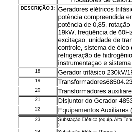
DESCRIÇÃO 3:
Geradores elétricos trifás
potência compreendida en
potência de 0,85, rotação
19kW, freqüência de 60Hz
excitação, unidade de tr
controle, sistema de óleo
refrigeração de hidrogênio
instrumentação e sistema 
18
Gerador trifásico 230kV/
19
Transformadores68504.23
20
Transformadores auxilia
21
Disjuntor do Gerador 485
22
Equipamentos Auxiliares
23
Substação Elétrica (equip. Alta Te
)
24
Substação Elétrica (Torres )