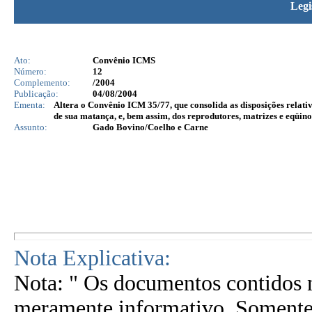
Legi
Ato:
Convênio ICMS
Número:
12
Complemento:
/2004
Publicação:
04/08/2004
Ementa:
Altera o Convênio ICM 35/77, que consolida as disposições relativ
de sua matança, e, bem assim, dos reprodutores, matrizes e eqüin
Assunto:
Gado Bovino/Coelho e Carne
Nota Explicativa:
Nota: " Os documentos contidos n
meramente informativo. Somente 