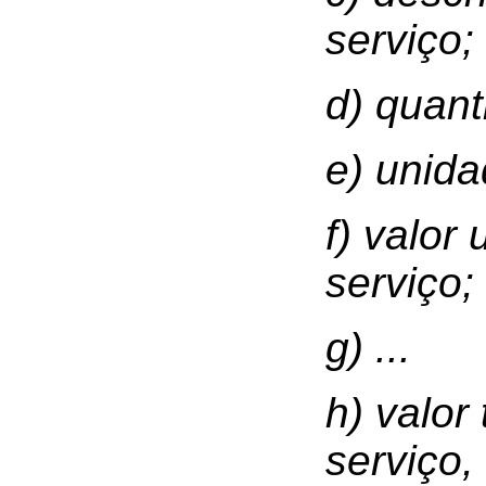
serviço;
d) quant
e) unid
f) valor
serviço;
g) ...
h) valor
serviço,