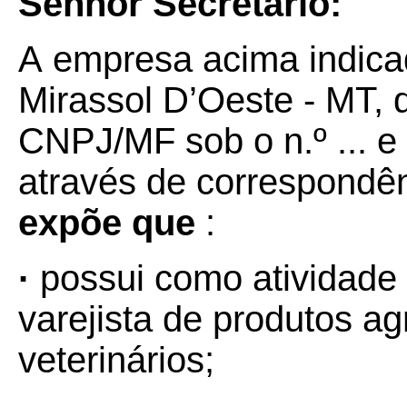
Senhor Secretário:
A
empresa acima indicad
Mirassol D’Oeste - MT, 
CNPJ/MF sob o n.º ... e I
através de correspondê
expõe
que
:
·
possui como atividade
varejista de produtos 
veterinários;