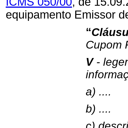
ICMS 050/00
, de 15.09.
equipamento Emissor d
“
Cláusu
Cupom F
V
- lege
informa
a) ....
b) ....
c) descr