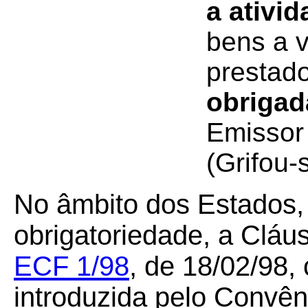
a ativi
bens a 
prestad
obrigad
Emissor
(Grifou-
No âmbito dos Estados, a
obrigatoriedade, a Cláu
ECF 1/98
, de 18/02/98
introduzida pelo Convên