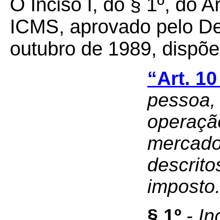
O Inciso I, do § 1º, do 
ICMS, aprovado pelo Dec
outubro de 1989, dispõe
“Art. 10
pessoa, 
operaçã
mercado
descrito
imposto
§ 1º
-
In