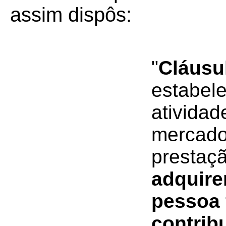
assim dispôs:
"
Cláusu
estabel
ativida
mercado
prestaç
adquire
pessoa 
contrib