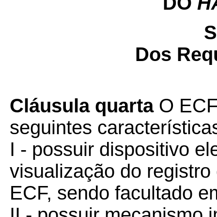
DO
H
S
Dos Requ
Cláusula quarta
O ECF 
seguintes característic
I - possuir dispositivo el
visualização do registr
ECF, sendo facultado e
II - possuir mecanismo 