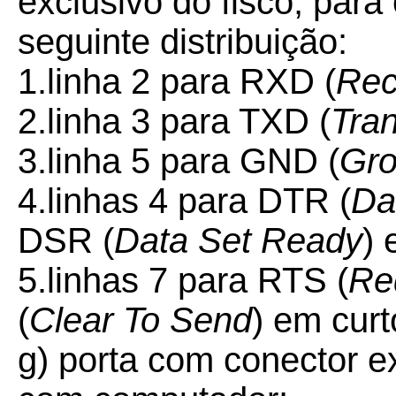
exclusivo do fisco, par
seguinte distribuição:
1.linha 2 para RXD (
Rec
2.
linha 3 para TXD (
Tra
3.
linha 5 para GND (
Gr
4.linhas 4 para DTR (
Da
DSR (
Data Set Ready
) 
5.linhas 7 para RTS (
Re
(
Clear To Send
) em curt
g) porta com conector 