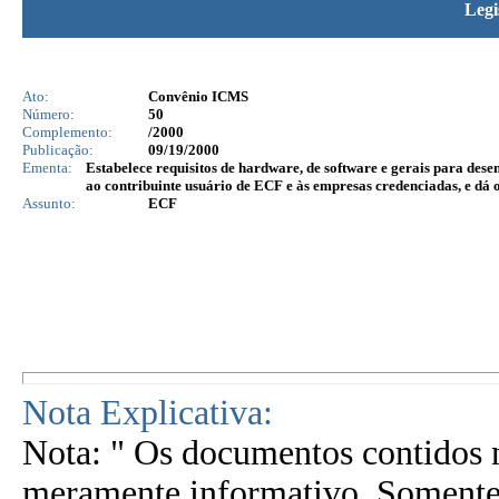
Legi
Ato:
Convênio ICMS
Número:
50
Complemento:
/2000
Publicação:
09/19/2000
Ementa:
Estabelece requisitos de hardware, de software e gerais para de
ao contribuinte usuário de ECF e às empresas credenciadas, e dá 
Assunto:
ECF
Nota Explicativa:
Nota: " Os documentos contidos n
meramente informativo. Somente 