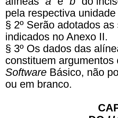
alíneas
“a”
e
“b”
do incis
pela respectiva unidade
§ 2º Serão adotados as 
indicados no Anexo II.
§ 3º Os dados das alín
constituem argumentos d
Software
Básico, não po
ou em branco.
CAP