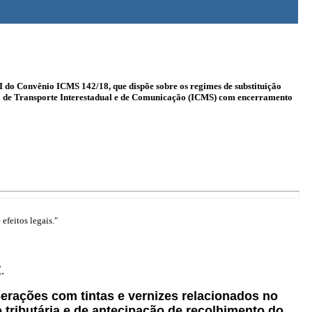
II do Convênio ICMS 142/18, que dispõe sobre os regimes de substituição
iço de Transporte Interestadual e de Comunicação (ICMS) com encerramento
efeitos legais."
.
operações com tintas e vernizes relacionados no
 tributária e de antecipação de recolhimento do