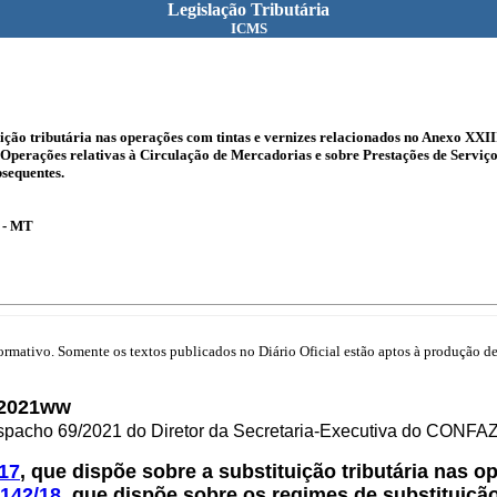
Legislação Tributária
ICMS
uição tributária nas operações com tintas e vernizes relacionados no Anexo XXI
e Operações relativas à Circulação de Mercadorias e sobre Prestações de Serv
bsequentes.
s - MT
mativo. Somente os textos publicados no Diário Oficial estão aptos à produção de 
 2021ww
spacho 69/2021 do Diretor da Secretaria-Executiva do CONFAZ
17
, que dispõe sobre a substituição tributária nas 
142/18
, que dispõe sobre os regimes de substituição