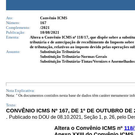
Ato:
Convênio ICMS
Número:
167
Complemento:
/2021
Publicação:
10/08/2021
Ementa:
Altera o Convênio ICMS nº 118/17, que dispõe sobre a substit
tributária e de antecipação de recolhimento do Imposto sobr
de tributação, relativos ao imposto devido pelas operações su
Assunto:
Substituição Tributária
Substituição Tributária-Normas Gerais
Substituição Tributária-Tintas/Vernizes e Assemelhado
Nota Explicativa:
Nota: " Os documentos contidos nesta base de dados têm caráter meramente infor
Texto:
CONVÊNIO ICMS Nº 167, DE 1º DE OUTUBRO DE
.
Publicado no DOU de 08.10.2021, Seção 1, p. 26, pelo De
Altera o Convênio ICMS nº
118/
Anexo XXIII do Convênio ICMS